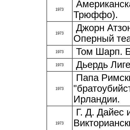
Американска
1973
Трюффо).
Джорн Атзон
1973
Оперный теа
Том Шарп. Б
1973
Дьердь Лиге
1973
Папа Римски
"братоубийс
1973
Ирландии.
Г. Д. Дайес 
Викторианск
1973