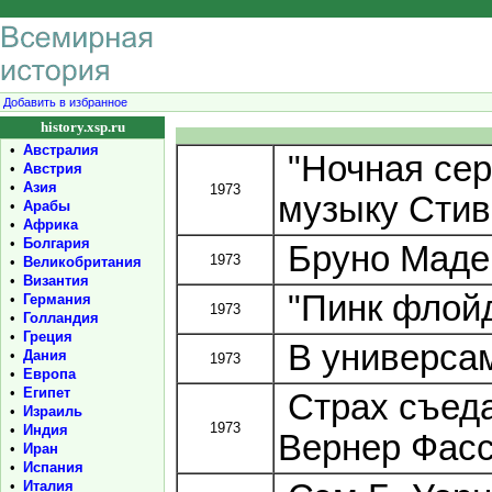
Добавить в избранное
history.xsp.ru
•
Австралия
"Ночная сер
•
Австрия
•
Азия
1973
музыку Стив
•
Арабы
•
Африка
•
Болгария
Бруно Мадер
1973
•
Великобритания
•
Византия
"Пинк флойд
•
Германия
1973
•
Голландия
•
Греция
В универсам
•
Дания
1973
•
Европа
•
Египет
Страх съеда
•
Израиль
1973
•
Индия
Вернер Фасс
•
Иран
•
Испания
•
Италия