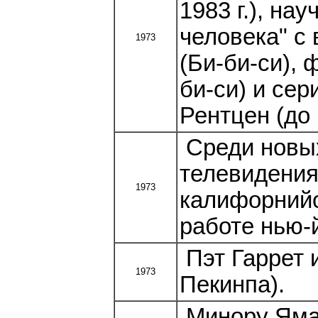
1983 г.), на
человека" с
1973
(Би-би-си), 
би-си) и сер
Рентцен (до 1
Среди новых
телевидения
1973
калифорнийс
работе нью-
Пэт Гаррет 
1973
Пекинпа).
Минору Ямас