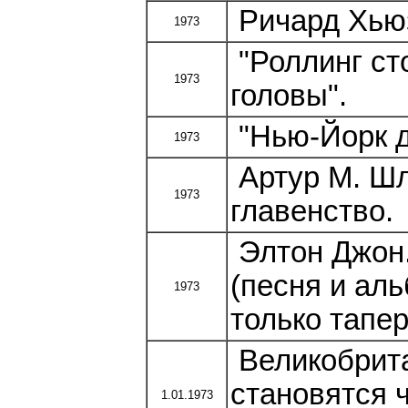
Ричард Хьюз
1973
"Роллинг сто
1973
головы".
"Нью-Йорк д
1973
Артур М. Шл
1973
главенство.
Элтон Джон.
(песня и аль
1973
только тапер
Великобрита
становятся 
1.01.1973