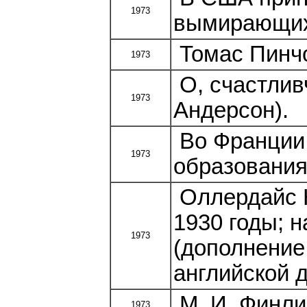
1973
вымирающих
Томас Пинчо
1973
О, счастлив
1973
Андерсон).
Во Франции 
1973
образования
Оллердайс Н
1930 годы; 
1973
(дополнение
английской д
М. И. Финли
1973