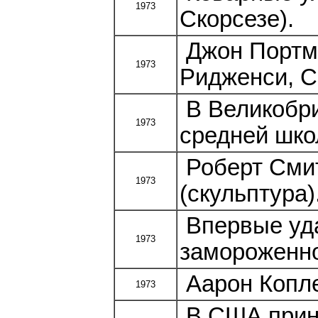
1973
Скорсезе).
Джон Портме
1973
Ридженси, С
В Великобри
1973
средней шко
Роберт Смит
1973
(скульптура)
Впервые уда
1973
замороженно
Аарон Копле
1973
В США прини