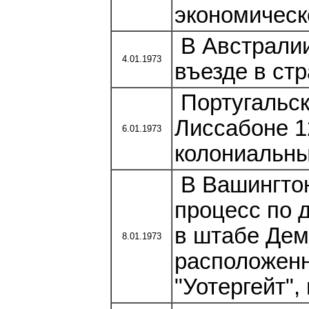
экономическ
В Австралии
4.01.1973
въезде в ст
Португальс
Лиссабоне 1
6.01.1973
колониальны
В Вашингтон
процесс по 
в штабе Дем
8.01.1973
расположенн
"Уотергейт"