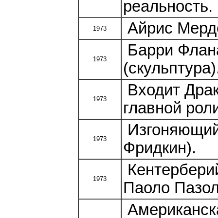
реальность.
Айрис Мердо
1973
Барри Флана
1973
(скульптура)
Входит Драк
1973
главной рол
Изгоняющий
1973
Фридкин).
Кентерберий
1973
Паоло Пазол
Американск