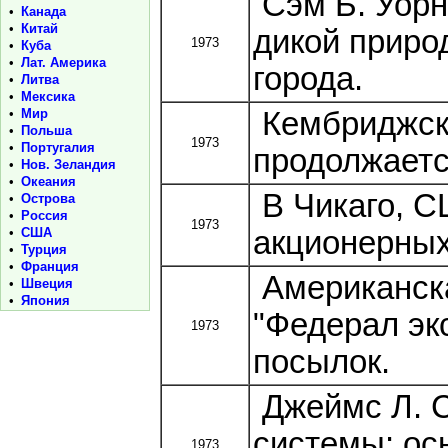
Сэм Б. Уорн
•
Канада
•
Китай
дикой приро
1973
•
Куба
•
Лат. Америка
города.
•
Литва
•
Мексика
•
Мир
Кембриджска
•
Польша
1973
•
Португалия
продолжаетс
•
Нов. Зеландия
•
Океания
В Чикаго, С
•
Острова
•
Россия
1973
•
США
акционерных
•
Турция
•
Франция
Американска
•
Швеция
•
Япония
"Федерал эк
1973
посылок.
Джеймс Л. С
системы: ос
1973