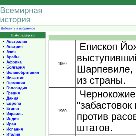
Добавить в избранное
history.xsp.ru
•
Австралия
Епископ Йох
•
Австрия
•
Азия
выступивший
•
Арабы
•
Африка
1960
Шарпевиле,
•
Болгария
•
Великобритания
из страны.
•
Византия
•
Германия
•
Голландия
Чернокожие
•
Греция
•
Дания
"забастовок 
•
Европа
•
Египет
1960
против расо
•
Израиль
•
Индия
•
Иран
штатов.
•
Испания
•
Италия