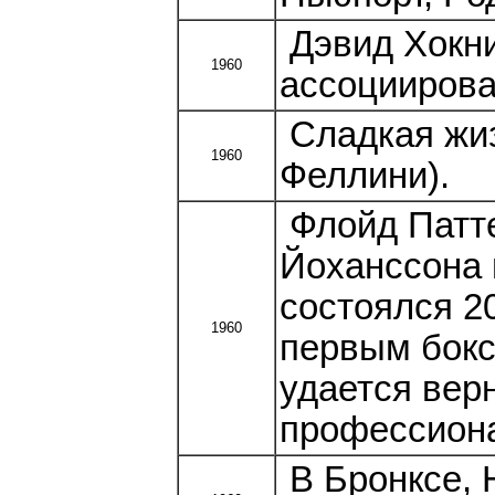
Дэвид Хокни
1960
ассоцииров
Сладкая жиз
1960
Феллини).
Флойд Патте
Йоханссона 
состоялся 2
1960
первым бокс
удается вер
профессиона
В Бронксе, 