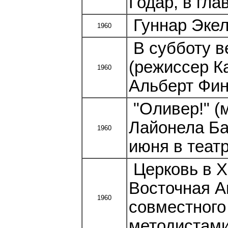
Годар, в гл
Гуннар Экел
1960
В субботу в
(режиссер К
1960
Альберт Фин
"Оливер!" (
Лайонела Ба
1960
июня в теат
Церковь в Х
Восточная А
1960
совместного
методистами