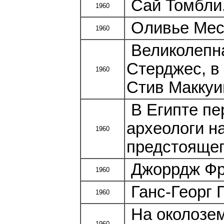
Сай Томбли.
1960
Оливье Мес
1960
Великолепна
Стерджес, в
1960
Стив Маккуи
В Египте пе
археологи н
1960
предстоящег
Джоррдж Фра
1960
Ганс-Георг 
1960
На околозем
1960