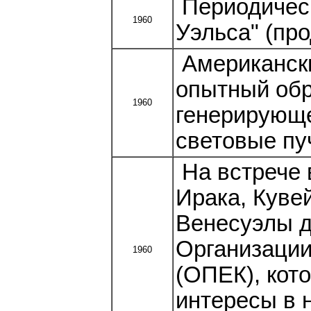
Периодическ
1960
Уэльса" (пр
Американски
опытный обр
1960
генерирующ
световые пу
На встрече 
Ирака, Куве
Венесуэлы д
Организации
1960
(ОПЕК), кот
интересы в 