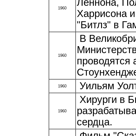
Леннона, По
1960
Харрисона и
"Битлз" в Га
В Великобри
Министерств
1960
проводятся 
Стоунхендже
Уильям Уол
1960
Хирурги в Б
разрабатыва
1960
сердца.
Фильм "Сказ