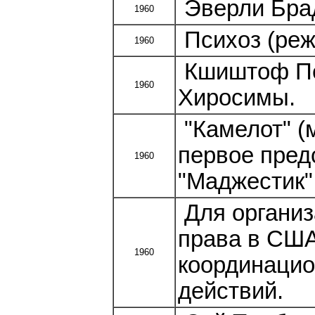
Эверли Брад
1960
Психоз (реж
1960
Кшиштоф Пе
1960
Хиросимы.
"Камелот" (
первое пред
1960
"Маджестик"
Для организ
права в США
1960
координацио
действий.