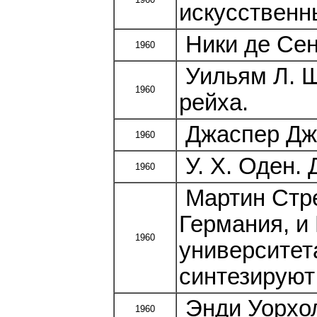
искусственн
Ники де Сен
1960
Уильям Л. Ш
1960
рейха.
Джаспер Джо
1960
У. Х. Оден. 
1960
Мартин Стре
Германия, и 
1960
университет
синтезируют
Энди Уорхол
1960