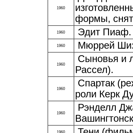
изготовленн
1960
формы, снят
Эдит Пиаф. "
1960
Мюррей Шиз
1960
Сыновья и л
1960
Рассел).
Спартак (ре
1960
роли Керк Ду
Рэнделл Дж
1960
Вашингтонск
Тени (фильм
1960