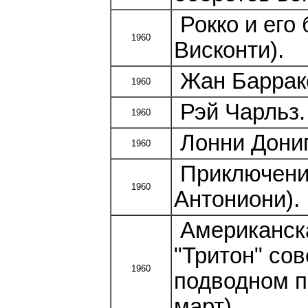
Рокко и его
1960
Висконти).
Жан Барраке
1960
Рэй Чарльз.
1960
Лонни Дониг
1960
Приключени
1960
Антониони).
Американска
"Тритон" со
1960
подводном п
март).