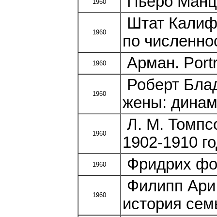
Пьеро Манцо
1960
Штат Калиф
1960
по численно
Арман. Portra
1960
Роберт Блад
1960
жены: динам
Л. М. Томпс
1960
1902-1910 г
Фридрих фон
1960
Филипп Ари.
1960
история сем