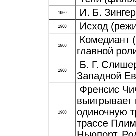
И. Б. Зингер
1960
Исход (режи
1960
Комедиант (
1960
главной рол
Б. Г. Слише
1960
Западной Ев
Френсис Чич
выигрывает 
одиночную т
1960
трассе Плим
Ньюпорт, Ро