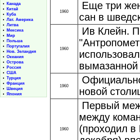
Еще три же
•
Канада
•
Китай
1960
сан в шведс
•
Куба
•
Лат. Америка
•
Литва
Ив Клейн. П
•
Мексика
•
Мир
"Антропомет
•
Польша
•
Португалия
1960
использовал
•
Нов. Зеландия
•
Океания
•
Острова
вымазанной 
•
Россия
•
США
Официальное
•
Турция
•
Франция
1960
новой столи
•
Швеция
•
Япония
Первый межд
между коман
(проходил в 
1960