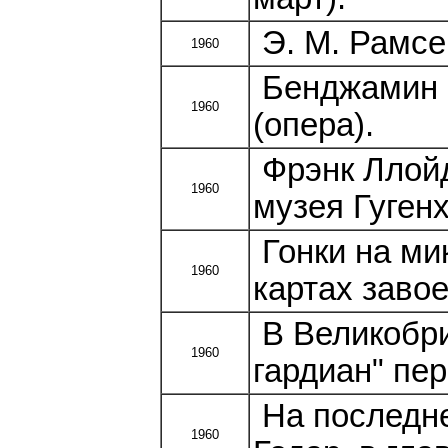
Э. М. Рамсе
1960
Бенджамин Б
1960
(опера).
Фрэнк Ллойд
1960
музея Гуген
Гонки на ми
1960
картах заво
В Великобри
1960
гардиан" пе
На последн
1960