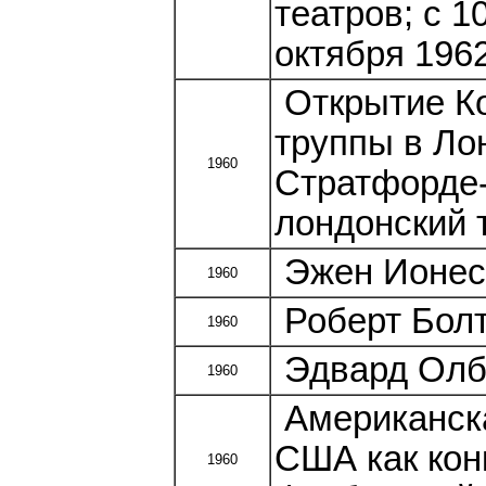
театров; с 1
октября 1962
Открытие Ко
труппы в Лон
1960
Стратфорде-
лондонский 
Эжен Ионеск
1960
Роберт Болт
1960
Эдвард Олби
1960
Американска
США как кон
1960