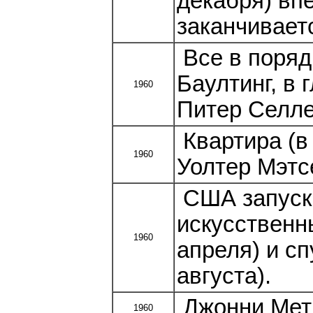
декабря) вп
заканчивает
Все в поряд
Баултинг, в
1960
Питер Селле
Квартира (в
1960
Уолтер Мэтс
США запуска
искусственн
1960
апреля) и сп
августа).
Джонни Мети
1960