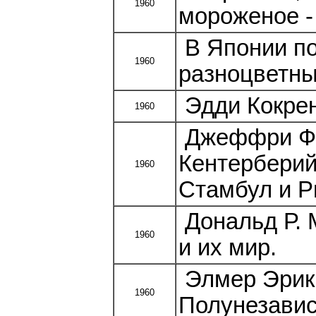
1960
мороженое -
В Японии по
1960
разноцветн
Эдди Кокрен.
1960
Джеффри Фи
Кентерберий
1960
Стамбул и Р
Дональд Р. 
1960
и их мир.
Элмер Эрик
1960
Полунезавис