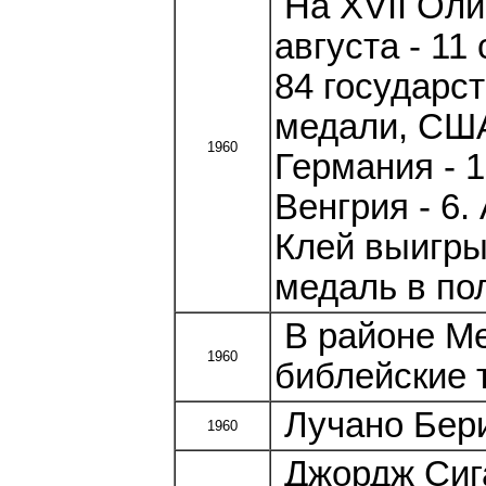
На XVII Оли
августа - 1
84 государс
медали, США 
1960
Германия - 1
Венгрия - 6
Клей выигры
медаль в по
В районе Ме
1960
библейские 
Лучано Бери
1960
Джордж Сига