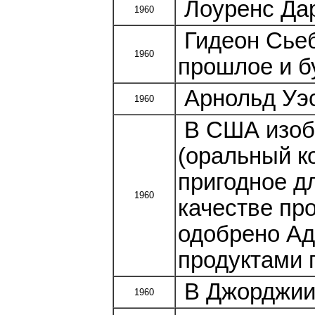
Лоуренс Дар
1960
Гидеон Сьеб
1960
прошлое и б
Арнольд Уэс
1960
В США изобр
(оральный к
пригодное д
1960
качестве пр
одобрено Ад
продуктами 
В Джорджии 
1960