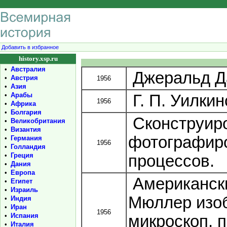
Добавить в избранное
history.xsp.ru
•
Австралия
Джеральд Да
•
Австрия
1956
•
Азия
•
Арабы
Г. П. Уилкин
1956
•
Африка
•
Болгария
Сконструиро
•
Великобритания
•
Византия
фотографир
•
Германия
1956
•
Голландия
•
Греция
процессов.
•
Дания
•
Европа
Американск
•
Египет
•
Израиль
Мюллер изоб
•
Индия
•
Иран
1956
•
Испания
микроскоп, 
•
Италия