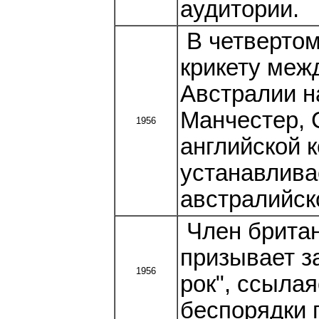
аудитории.
В четвертом
крикету меж
Австралии н
Манчестер, 
1956
английской 
устанавливае
австралийско
Член британ
призывает з
1956
рок", ссыла
беспорядки 