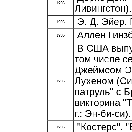
1956
Ливингстон).
Э. Д. Эйер.
1956
Аллен Гинзбе
1956
В США выпу
том числе с
Джеймсом Э
Лухеном (Си
1956
патруль" с 
викторина "Т
г.; Эн-би-си).
"Костерс". "
1956