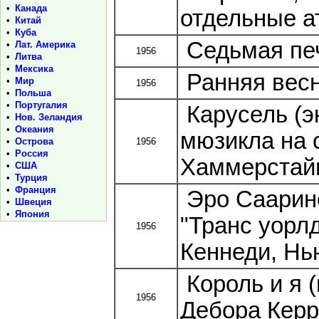
•
Канада
отдельные а
•
Китай
•
Куба
Седьмая печ
•
Лат. Америка
1956
•
Литва
•
Мексика
Ранняя весн
•
Мир
1956
•
Польша
•
Португалия
Карусель (э
•
Нов. Зеландия
•
Океания
мюзикла на 
•
Острова
1956
•
Россия
Хаммерстайн
•
США
•
Турция
•
Франция
Эро Саарин
•
Швеция
•
Япония
"Транс уорлд
1956
Кеннеди, Нью
Король и я 
1956
Дебора Керр