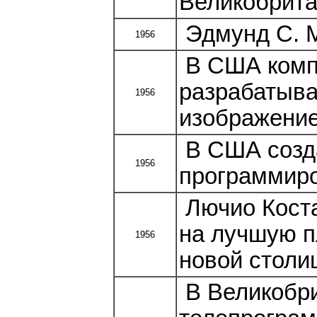
Великобритан
Эдмунд С. М
1956
В США комп
разрабатыв
1956
изображение
В США созд
1956
программиро
Лючио Коста
на лучшую п
1956
новой столи
В Великобри