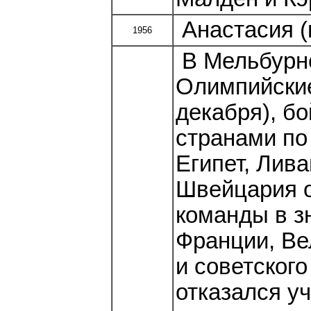
Анастасия (
1956
В Мельбурне
Олимпийские
декабря), б
странами по
Египет, Лив
Швейцария о
команды в з
Франции, Ве
и советског
отказался у