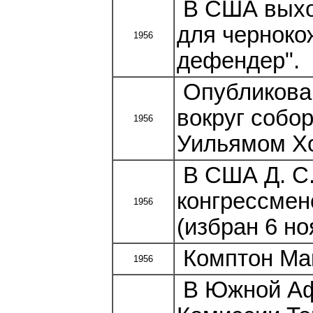
В США выход
для черноко
1956
дефендер".
Опубликован
вокруг собо
1956
Уильямом Х
В США Д. С.
конгрессмен
1956
(избран 6 но
Комптон Мак
1956
В Южной Аф