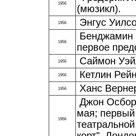
1956
(мюзикл).
Энгус Уилсо
1956
Бенджамин Б
1956
первое предс
Саймон Уэйл
1956
Кетлин Рейн
1956
Ханс Вернер
1956
Джон Осборн
мая; первый
1956
театральной
корт", Лондо