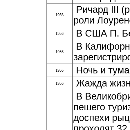
Ричард III (
1956
роли Лоурен
В США П. Бе
1956
В Калифорн
1956
зарегистрир
Ночь и тума
1956
Жажда жизни
1956
В Великобри
пешего тури
доспехи рыца
проходят 32 