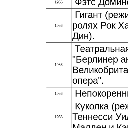
Фэтс Домино
1956
Гигант (реж
ролях Рок Х
1956
Дин).
Театральная
"Берлинер а
1956
Великобрита
опера".
Непокоренны
1956
Куколка (ре
Теннесси Уи
1956
Малден и Кэ