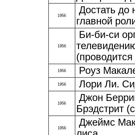
Достать до 
1956
главной рол
Би-би-си ор
телевидению
1956
(проводится 
Роуз Макале
1956
Лори Ли. Си
1956
Джон Беррим
1956
Брэдстрит (с
Джеймс Макг
1956
лиса.