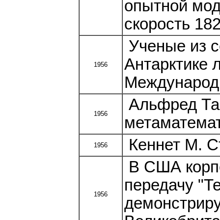
опытной мод
скорость 182
Ученые из с
Антарктике л
1956
Международн
Альфред Тар
1956
метаматемат
Кеннет М. С
1956
В США корпо
передачу "Те
1956
демонстриру