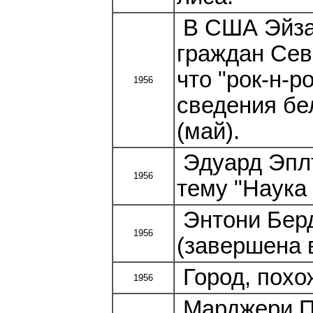
В США Эйза 
граждан Сев
что "рок-н-
1956
сведения бе
(май).
Эдуард Эплт
1956
тему "Наука 
Энтони Берд
1956
(завершена в
Город, похо
1956
Марджери Пе