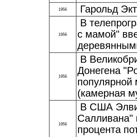
Гарольд Экт
1956
В телепрогр
с мамой" вв
1956
деревянными
В Великобри
Донегена "Р
1956
популярной 
(камерная м
В США Элвис
Салливана" 
1956
процента по