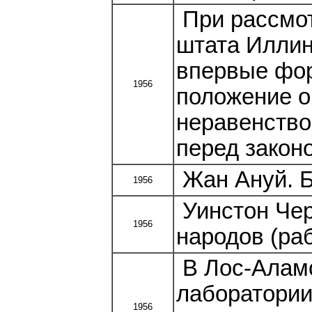
При рассмот
штата Илли
впервые фор
1956
положение о
неравенство
перед закон
Жан Ануй. Б
1956
Уинстон Чер
1956
народов (раб
В Лос-Аламо
лаборатории
1956