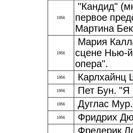
"Кандид" (м
первое пред
1956
Мартина Бек
Мария Калла
сцене Нью-й
1956
опера".
Карлхайнц Ш
1956
Пет Бун. "Я 
1956
Дуглас Мур.
1956
Фридрих Дюр
1956
Фредерик Ло