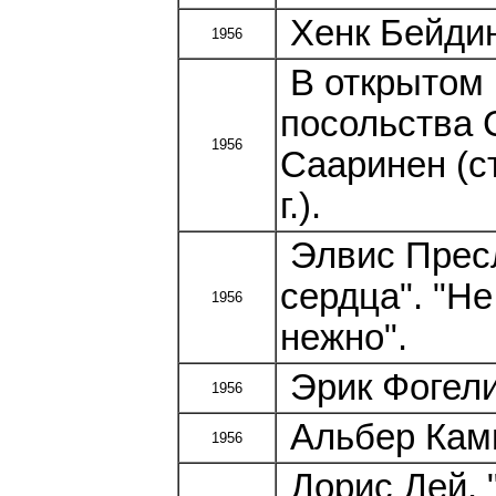
Хенк Бейдинг
1956
В открытом 
посольства 
1956
Сааринен (с
г.).
Элвис Пресл
сердца". "Не
1956
нежно".
Эрик Фогели
1956
Альбер Кам
1956
Дорис Дей. "