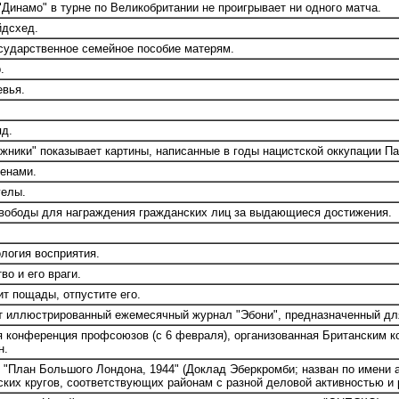
инамо" в турне по Великобритании не проигрывает ни одного матча.
йдсхед.
сударственное семейное пособие матерям.
.
евья.
яд.
ники" показывает картины, написанные в годы нацистской оккупации П
енами.
гелы.
ободы для награждения гражданских лиц за выдающиеся достижения.
логия восприятия.
о и его враги.
т пощады, отпустите его.
 иллюстрированный ежемесячный журнал "Эбони", предназначенный дл
 конференция профсоюзов (с 6 февраля), организованная Британским к
н.
 "План Большого Лондона, 1944" (Доклад Эберкромби; назван по имени 
ских кругов, соответствующих районам с разной деловой активностью и