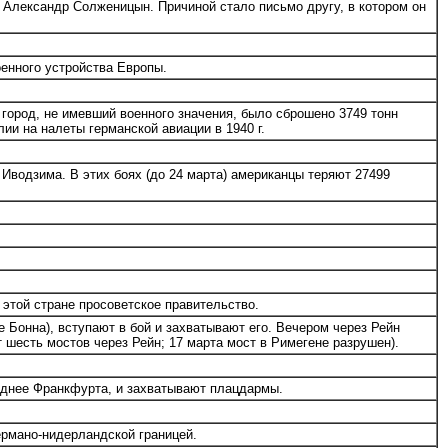
 Александр Солженицын. Причиной стало письмо другу, в котором он
енного устройства Европы.
город, не имевший военного значения, было сброшено 3749 тонн
ии на налеты германской авиации в 1940 г.
Иводзима. В этих боях (до 24 марта) американцы теряют 27499
этой стране просоветское правительство.
Бонна), вступают в бой и захватывают его. Вечером через Рейн
шесть мостов через Рейн; 17 марта мост в Римегене разрушен).
аднее Франкфурта, и захватывают плацдармы.
ермано-нидерландской границей.