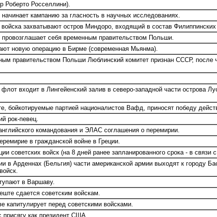
р Роберто Росселлини).
 начинает кампанию за гласность в научных исследованиях.
войска захватывают остров Миндоро, входящий в состав Филиппинских 
 провозглашает себя временным правительством Польши.
ают новую операцию в Бирме (современная Мьянма).
ым правительством Польши Люблинский комитет признан СССР, после чег
флот входит в Лингейенский залив в северо-западной части острова Лу
е, бойкотируемые партией националистов Вафд, приносят победу дейс
й рок-певец.
нглийского командования и ЭЛАС соглашения о перемирии.
ремирие в гражданской войне в Греции.
и советских войск (на 8 дней ранее запланированного срока - в связи 
и в Арденнах (Бельгия) части американской армии выходят к городу Ба
войск.
тупают в Варшаву.
еште сдается советским войскам.
е капитулирует перед советскими войсками.
с присягу как президент США.