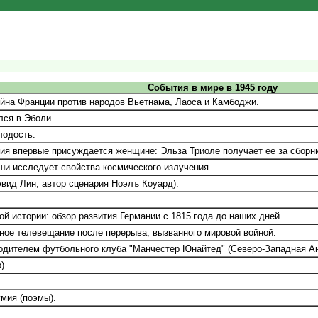
События в мире в 1945 году
ойна Франции против народов Вьетнама, Лаоса и Камбоджи.
лся в Эболи.
лодость.
я впервые присуждается женщине: Эльза Триоле получает ее за сборни
и исследует свойства космического излучения.
вид Лин, автор сценария Ноэлъ Коуард).
ой истории: обзор развития Германии с 1815 года до наших дней.
ое телевещание после перерыва, вызванного мировой войной.
одителем футбольного клуба "Манчестер Юнайтед" (Северо-Западная Ан
).
мия (поэмы).