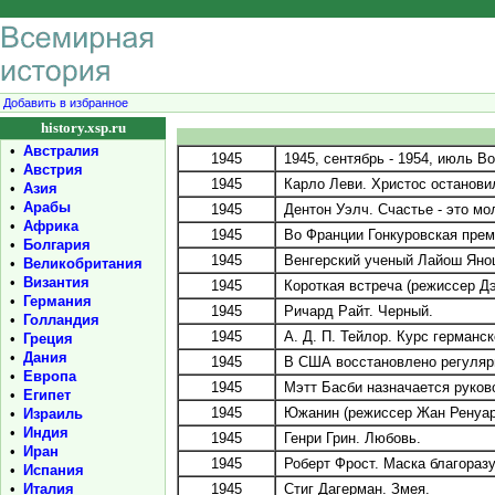
Добавить в избранное
history.xsp.ru
•
Австралия
1945
1945, сентябрь - 1954, июль В
•
Австрия
1945
Карло Леви. Христос останови
•
Азия
•
Арабы
1945
Дентон Уэлч. Счастье - это мо
•
Африка
1945
Во Франции Гонкуровская преми
•
Болгария
1945
Венгерский ученый Лайош Янош
•
Великобритания
•
Византия
1945
Короткая встреча (режиссер Дэ
•
Германия
1945
Ричард Райт. Черный.
•
Голландия
1945
А. Д. П. Тейлор. Курс германск
•
Греция
•
Дания
1945
В США восстановлено регулярн
•
Европа
1945
Мэтт Басби назначается руков
•
Египет
1945
Южанин (режиссер Жан Ренуар
•
Израиль
•
Индия
1945
Генри Грин. Любовь.
•
Иран
1945
Роберт Фрост. Маска благоразу
•
Испания
•
Италия
1945
Стиг Дагерман. Змея.