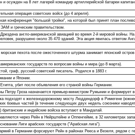
 и осужден на 8 лет лагерей командир артиллерийской батареи капитан
льная операция советских войск (до 4 апреля).
ая конференция "большой тройки", на которой был принят план послево
ЭАМ и греческим правительством.
ездена англо-американской авиацией во время 2-й мировой войны. На 
еловек, разрушено около 35 470 зданий. Эта акция явилась ответом Англ
морская пехота после ожесточенного штурма занимает японский остров 
мериканских государств по вопросам войны и мира (до 8 марта).
ой, граф, русский советский писатель. Родился в 1883 г.
мании и Японии.
гипта, убит после объявления его страной войны Германии.
ны Петру Гроза назначается премьер-министром Румынии и формирует в 
ка подходят к железнодорожному мосту Люддендорф в Римегене (южнее 
их боевых частей (в течение следующих двух недель союзники наводят 
 британские и индийские войска вступают в Мандалай.
авляются через Рейн в Нейрштейне и Оппенгейме, в 32 километрах зап
сновании Лиги арабских государств ("Арабская лига").
армий в Германии форсируют Рейн в районах Рееса и Везеля, рядом с г