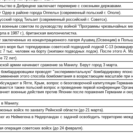
льство в Дебрецене заключает перемирие с союзными державами.
Одер в районе города Оппельн (современный польский г. Ополе).
сский город Тильзит (современный российский г. Советск).
военным советом по руководству войной "Программы чрезвычайных ме
а в 1987 г.), британская виолончелистка.
 заключенных из концентрационного лагеря Аушвиц (Освенцим) в Польш
го моря был торпедирован советской подводной лодкой С-13 (командир -
с 7 тыс. человек на борту (экипажи подводных лодок). После этого А. 
е 72 лет).
ской армии начинают сражение за Манилу. Берут город 3 марта.
 бомбардировщики проводят "экспериментальную" бомбардировку японск
рименения этого способа бомбометания в возрастающем масштабе при на
бсуждают в Ялте, Крым, вопрос о безоговорочной капитуляции Германии
иваются также польский вопрос и проведение первой конференции Орга
ачнет военные действия против Японии после поражения Германии и окк
 в Манилу.
юзных войск по захвату Рейнской области (до 21 марта).
юг из Неймегена в Нидерландах с задачей освободить территорию межд
 операция советских войск (до 24 февраля).