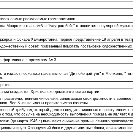
исок самых раскупаемых грампластинок.
 Монро и его ансамбля "Блуграс бойз" становится популярной музыка 
жерса и Оскара Хаммерстайна; первое представление 19 апреля в театр
ожественный совет, призванный помогать постановке художественных пр
.
я фортепиано с оркестром № 3.
ти издают несколько газет, включая "Ди нойе цайтунг" в Мюнхене, "Тег
ть.
рство.
мании создаются Христианско-демократические партии.
 правительственные чиновники, занимавшие свои должности в военное 
ению. Все бывшие члены правительства казнены.
енный трибунал, который должен осудить виновных в преступлениях пр
 о том, что ссылка на необходимость выполнения приказа не является
овки (до марта 1946 г.) вызывают снижение промышленного производств
ционализирует Французский банк и другие частные банки, авиакомпанию