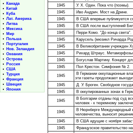
•
Канада
1945
У. X. Оден. Пока что (поэмы).
•
Китай
1945
Иво Андрич. Мост на Дрине.
•
Куба
•
Лат. Америка
1945
В США впервые публикуется сп
•
Литва
1945
В США после выступлений Билла
•
Мексика
1945
Перри Комо. "До конца света".
•
Мир
•
Польша
1945
Карусель (мюзикл Ричарда Род
•
Португалия
1945
В Великобритании учрежден Худ
•
Нов. Зеландия
1945
Рихард Штраус. Метаморфозы
•
Океания
•
Острова
1945
Богуслав Мартину. Концерт дл
•
Россия
1945
Пол Крестон. Симфония № 2.
•
США
В Германии оккупационные влас
•
Турция
1945
эти газеты продолжают выходи
•
Франция
•
Швеция
1945
Д. У. Броген. Свободное госуда
•
Япония
1945
В оккупированных зонах в Гер
В Болгарии отданы под суд все
1945
человек - к тюремному заключ
В Нюрнберге Международный во
1945
человечества, выносит решение
1945
В США идущие с ноября забаст
1945
Французское правительство на