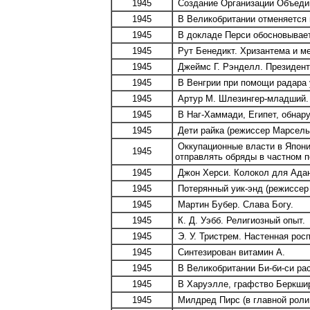
1945
Создание Организации Объедин
1945
В Великобритании отменяется 
1945
В докладе Перси обосновывает
1945
Рут Бенедикт. Хризантема и ме
1945
Джеймс Г. Рэнделл. Президент Л
1945
В Венгрии при помощи радара у
1945
Артур М. Шлезингер-младший.
1945
В Наг-Хаммади, Египет, обнару
1945
Дети райка (режиссер Марсель
Оккупационные власти в Япони
1945
отправлять обряды в частном п
1945
Джон Херси. Колокол для Ада
1945
Потерянный уик-энд (режиссер
1945
Мартин Бубер. Слава Богу.
1945
К. Д. Уэбб. Религиозный опыт.
1945
Э. У. Тристрем. Настенная рос
1945
Синтезирован витамин А.
1945
В Великобритании Би-би-си рас
1945
В Харуэлле, графство Беркшир
1945
Милдред Пирс (в главной роли