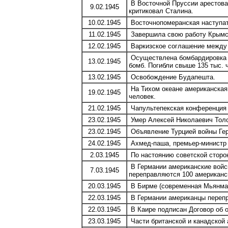
В Восточной Пруссии арестован
9.02.1945
критиковал Сталина.
10.02.1945
Восточнопомеранская наступате
11.02.1945
Завершила свою работу Крымск
12.02.1945
Варкизское соглашение между 
Осуществлена бомбардировка Др
13.02.1945
бомб. Погибли свыше 135 тыс. ч
13.02.1945
Освобождение Будапешта.
На Тихом океане американская 
19.02.1945
человек.
21.02.1945
Чапультепекская конференция а
23.02.1945
Умер Алексей Николаевич Толст
23.02.1945
Объявление Турцией войны Гер
24.02.1945
Ахмед-паша, премьер-министр Е
2.03.1945
По настоянию советской сторо
В Германии американские войс
7.03.1945
переправляются 100 американск
20.03.1945
В Бирме (современная Мьянма)
22.03.1945
В Германии американцы перепр
22.03.1945
В Каире подписан Договор об о
23.03.1945
Части британской и канадской 