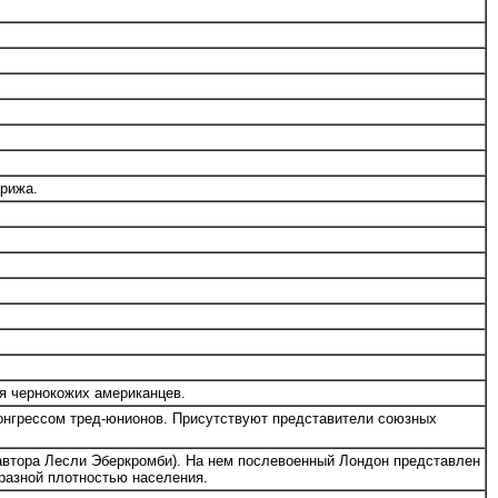
арижа.
я чернокожих американцев.
онгрессом тред-юнионов. Присутствуют представители союзных
автора Лесли Эберкромби). На нем послевоенный Лондон представлен
 разной плотностью населения.