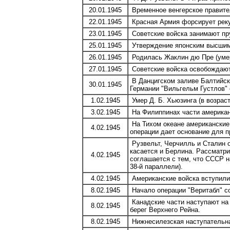
20.01.1945
Временное венгерское правите
22.01.1945
Красная Армия форсирует реку 
23.01.1945
Советские войска занимают пру
25.01.1945
Утверждение японским высшим 
26.01.1945
Родилась Жаклин дю Пре (умерл
27.01.1945
Советские войска освобождают
В Данцигском заливе Балтийско
30.01.1945
Германии "Вильгельм Густлов" 
1.02.1945
Умер Д. Б. Хьюзинга (в возраст
3.02.1945
На Филиппинах части американ
На Тихом океане американские
4.02.1945
операции дает основание для п
Рузвельт, Черчилль и Сталин о
касается и Берлина. Рассматр
4.02.1945
соглашается с тем, что СССР н
38-й параллели).
4.02.1945
Американские войска вступили
8.02.1945
Начало операции "Веритабл" со
Канадские части наступают на 
8.02.1945
берег Верхнего Рейна.
8.02.1945
Нижнесилезская наступательная