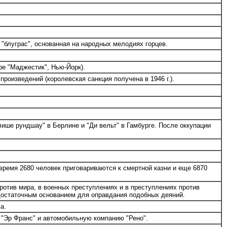
"блуграс", основанная на народных мелодиях горцев.
е "Маджестик", Нью-Йорк).
оизведений (королевская санкция получена в 1946 г.).
лише рундшау" в Берлине и "Ди вельт" в Гамбурге. После оккупации
время 2680 человек приговариваются к смертной казни и еще 6870
отив мира, в военных преступлениях и в преступлениях против
 достаточным основанием для оправдания подобных деяний.
а.
 "Эр Франс" и автомобильную компанию "Рено".