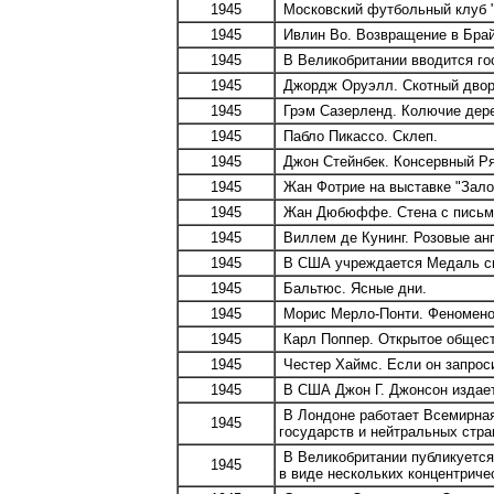
1945
Московский футбольный клуб "Д
1945
Ивлин Во. Возвращение в Бра
1945
В Великобритании вводится го
1945
Джордж Оруэлл. Скотный двор
1945
Грэм Сазерленд. Колючие дер
1945
Пабло Пикассо. Склеп.
1945
Джон Стейнбек. Консервный Р
1945
Жан Фотрие на выставке "Залож
1945
Жан Дюбюффе. Стена с письм
1945
Виллем де Кунинг. Розовые ан
1945
В США учреждается Медаль св
1945
Бальтюс. Ясные дни.
1945
Морис Мерло-Понти. Феномено
1945
Карл Поппер. Открытое обществ
1945
Честер Хаймс. Если он запроси
1945
В США Джон Г. Джонсон издает
В Лондоне работает Всемирная
1945
государств и нейтральных стра
В Великобритании публикуется
1945
в виде нескольких концентриче