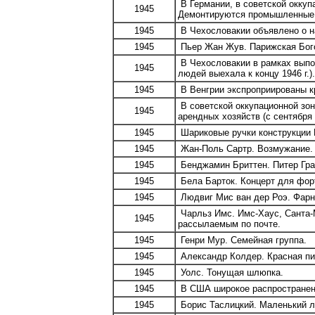
В Германии, в советской оккуп
1945
Демонтируются промышленные п
1945
В Чехословакии объявлено о н
1945
Пьер Жан Жув. Парижская Бог
В Чехословакии в рамках выпо
1945
людей выехала к концу 1946 г.).
1945
В Венгрии экспроприированы к
В советской оккупационной зон
1945
арендных хозяйств (с сентября 
1945
Шариковые ручки конструкции 
1945
Жан-Поль Сартр. Возмужание.
1945
Бенджамин Бриттен. Питер Гра
1945
Бела Барток. Концерт для фор
1945
Людвиг Мис ван дер Роэ. Фарнс
Чарльз Имс. Имс-Хаус, Санта-М
1945
рассылаемым по почте.
1945
Генри Мур. Семейная группа.
1945
Александр Колдер. Красная пи
1945
Уолс. Тонущая шлюпка.
1945
В США широкое распространени
1945
Борис Таслицкий. Маленький л