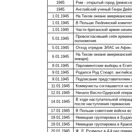
1945
Рим - открытый город (режиссе
1945
Английский ученый Генри Дейл
1.01.1945
На Тихом океане американские 
1.01.1945
В Польше Люблинский комитет
1.01.1945
Части британской армии начин
Провозгласивший себя временн
5.01.1945
полномочия.
5.01.1945
Отход отрядов ЭЛАС из Афин.
На Тихом океане американский 
6.01.1945
января).
8.01.1945
Парламентские выборы в Египт
9.01.1945
Родился Род Стюарт, английски
9.01.1945
Подписание представителями а
11.01.1945
Коммунисты соглашаются на пе
12.01.1945
Начало Висло-Одерской операци
В ходе наступательной операци
14.01.1945
после наступления германских 
17.01.1945
В Польше советские войска вс
18.01.1945
Немецкая группировка в Будап
19.01.1945
Немецкая группировка в Краков
20.01.1945
Ф. Д. Рузвельт в 4-й раз прине