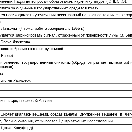
енных Наций по вопросам образования, науки и культуры (ЮНЕСКО).
плата за обучение в государственных средних школах.
ся необходимость увеличения ассигнований на высшее техническое обр
ч.
инкольн (4 тома; работа завершена в 1955 г.).
дается зафиксировать сигнал, отраженный от поверхности луны (3. Бей
 Эпоха Джексона.
жено собрание коптских рукописей.
 Карне).
и отменяют государственный синтоизм (обряды отправляет император) и
орядке).
но.
 Билли Уайлдер).
пись в средневековой Англии.
ширяет диапазон вещания, создав каналы "Внутреннее вещание" и "Лег
, Великобритания, открывается Центр атомных исследований.
 Джоан Кроуфорд).