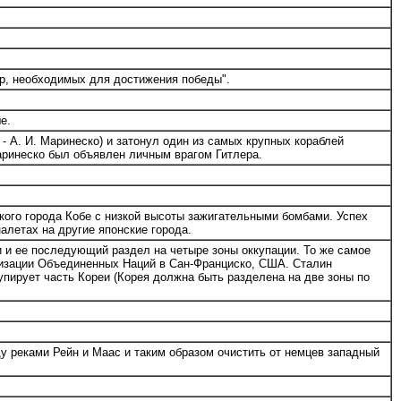
р, необходимых для достижения победы".
е.
 А. И. Маринеско) и затонул один из самых крупных кораблей
Маринеско был объявлен личным врагом Гитлера.
ого города Кобе с низкой высоты зажигательными бомбами. Успех
летах на другие японские города.
 и ее последующий раздел на четыре зоны оккупации. То же самое
низации Объединенных Наций в Сан-Франциско, США. Сталин
упирует часть Кореи (Корея должна быть разделена на две зоны по
у реками Рейн и Маас и таким образом очистить от немцев западный