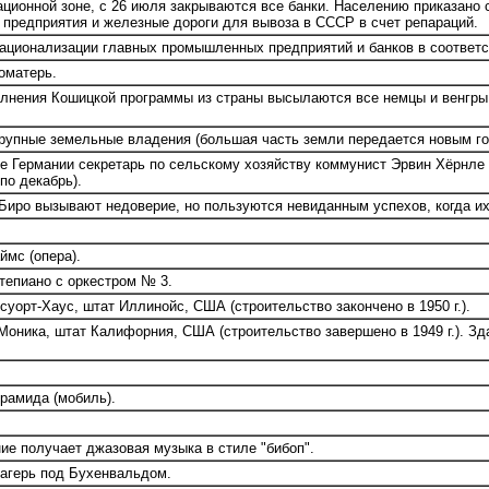
ационной зоне, с 26 июля закрываются все банки. Населению приказано 
редприятия и железные дороги для вывоза в СССР в счет репараций.
ационализации главных промышленных предприятий и банков в соответс
оматерь.
лнения Кошицкой программы из страны высылаются все немцы и венгры,
рупные земельные владения (большая часть земли передается новым г
е Германии секретарь по сельскому хозяйству коммунист Эрвин Хёрнле
по декабрь).
Биро вызывают недоверие, но пользуются невиданным успехов, когда их
ймс (опера).
тепиано с оркестром № 3.
уорт-Хаус, штат Иллинойс, США (строительство закончено в 1950 г.).
оника, штат Калифорния, США (строительство завершено в 1949 г.). Зда
рамида (мобиль).
е получает джазовая музыка в стиле "бибоп".
агерь под Бухенвальдом.