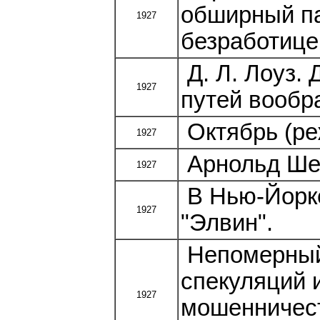
обширный па
1927
безработице
Д. Л. Лоуз. 
1927
путей вообр
Октябрь (ре
1927
Арнольд Шен
1927
В Нью-Йорке
1927
"Элвин".
Непомерный 
спекуляций 
1927
мошенничест