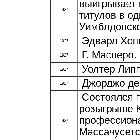
выигрывает 
1927
титулов в о
Уимблдонско
Эдвард Хопп
1927
Г. Масперо.
1927
Уолтер Липп
1927
Джорджо де 
1927
Состоялся п
розыгрыше К
профессиона
1927
Массачусетс,