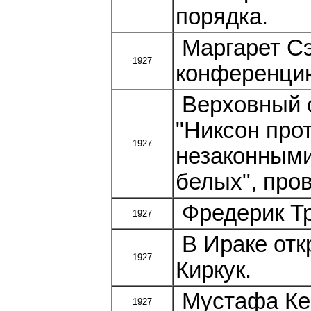
порядка.
Маргарет Сэ
1927
конференцию
Верховный 
"Никсон про
1927
незаконными
белых", про
Фредерик Тр
1927
В Ираке отк
1927
Киркук.
Мустафа Кем
1927