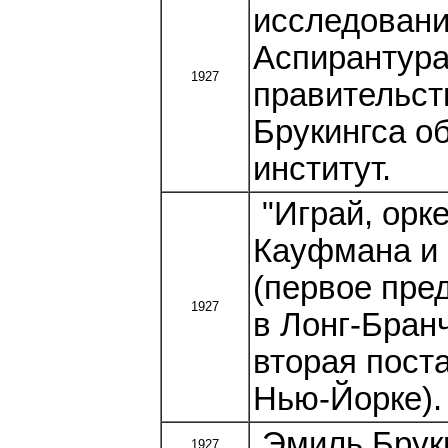
исследовани
Аспирантура
1927
правительст
Брукингса о
институт.
"Играй, орке
Кауфмана и
(первое пре
1927
в Лонг-Бран
вторая поста
Нью-Йорке).
Эмиль Брукн
1927