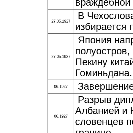
враждебной 
В Чехослова
27.05.1927
избирается 
Япония напр
полуостров,
27.05.1927
Пекину кита
Гоминьдана.
Завершение 
06.1927
Разрыв дип
Албанией и 
06.1927
словенцев п
границе.