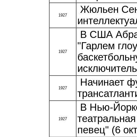
Жюльен Сен
1927
интеллектуа
В США Абра
"Гарлем гло
1927
баскетбольн
исключитель
Начинает ф
1927
трансатлант
В Нью-Йорке
театральная
1927
певец" (6 ок