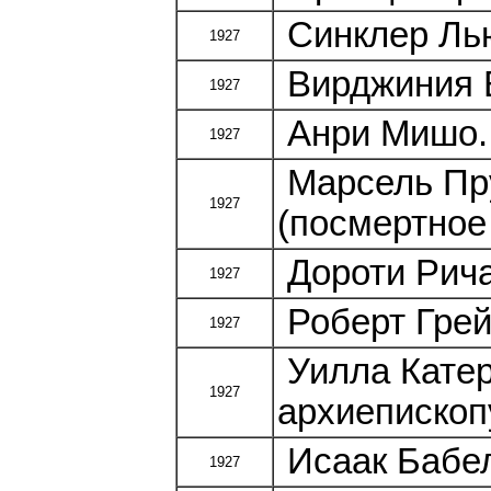
Синклер Лью
1927
Вирджиния В
1927
Анри Мишо. 
1927
Марсель Пру
1927
(посмертное
Дороти Рича
1927
Роберт Грей
1927
Уилла Катер
1927
архиепископ
Исаак Бабел
1927