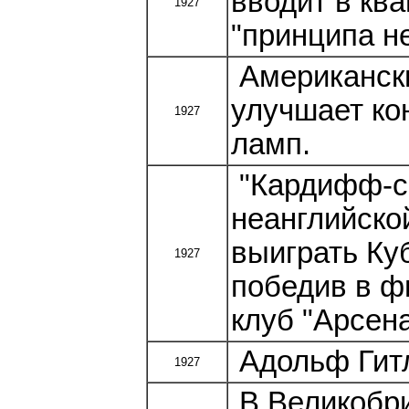
вводит в кв
1927
"принципа н
Американски
улучшает к
1927
ламп.
"Кардифф-си
неанглийско
выиграть Ку
1927
победив в ф
клуб "Арсена
Адольф Гитл
1927
В Великобри