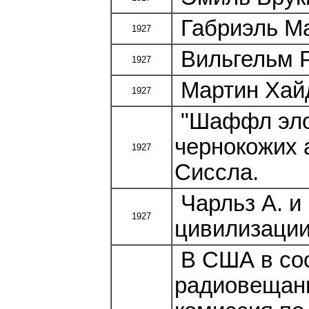
Габриэль Ма
1927
Вильгельм Р
1927
Мартин Хайд
1927
"Шаффл элон
чернокожих 
1927
Сиссла.
Чарльз А. и
1927
цивилизации
В США в соо
радиовещани