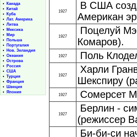
В США созд
•
Канада
•
Китай
1927
Американ эру
•
Куба
•
Лат. Америка
•
Литва
Поцелуй Мэ
•
Мексика
•
Мир
1927
Комаров).
•
Польша
•
Португалия
•
Нов. Зеландия
Поль Клодел
•
Океания
1927
•
Острова
•
Россия
Харли Гранв
•
США
1927
•
Турция
Шекспиру (ра
•
Франция
•
Швеция
Сомерсет М
•
Япония
1927
Берлин - си
1927
(режиссер В
Би-би-си на