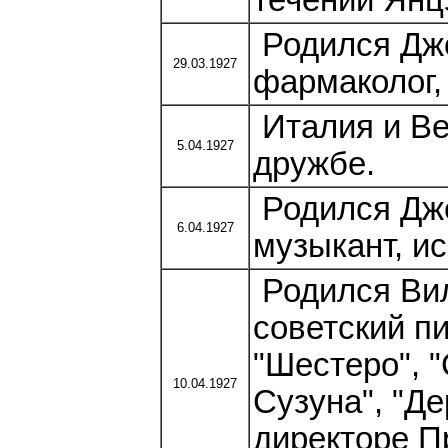
течении Янц
Родился Джо
29.03.1927
фармаколог,
Италия и Ве
5.04.1927
дружбе.
Родился Дже
6.04.1927
музыкант, ис
Родился Вил
советский пи
"Шестеро", 
10.04.1927
Сузуна", "Де
директоре П