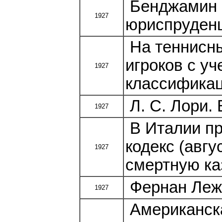
Бенджамин 
1927
юриспруден
На теннисны
игроков с у
1927
классификац
Л. С. Лори.
1927
В Италии пр
кодекс (авгу
1927
смертную ка
Фернан Леже
1927
Американска