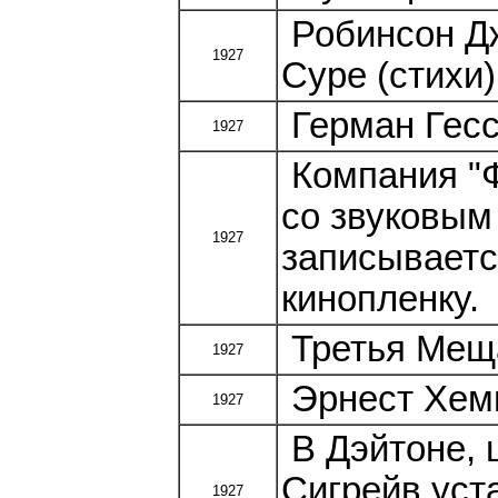
Робинсон Д
1927
Суре (стихи)
Герман Гесс
1927
Компания "Ф
со звуковым
1927
записываетс
кинопленку.
Третья Меща
1927
Эрнест Хеми
1927
В Дэйтоне, 
Сигрейв уст
1927