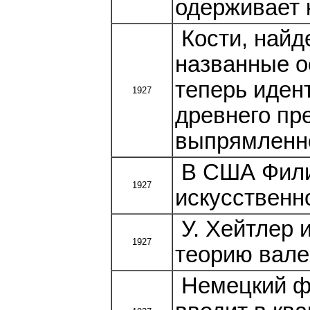
одерживает 
Кости, найд
названные о
теперь иден
1927
древнего пр
выпрямленно
В США Филип
1927
искусственн
У. Хейтлер 
1927
теорию вале
Немецкий фи