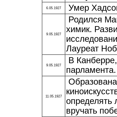
Умер Хадсон
6.05.1927
Родился Ман
химик. Разв
9.05.1927
исследовани
Лауреат Ноб
В Канберре,
9.05.1927
парламента.
Образована
киноискусств
11.05.1927
определять л
вручать поб