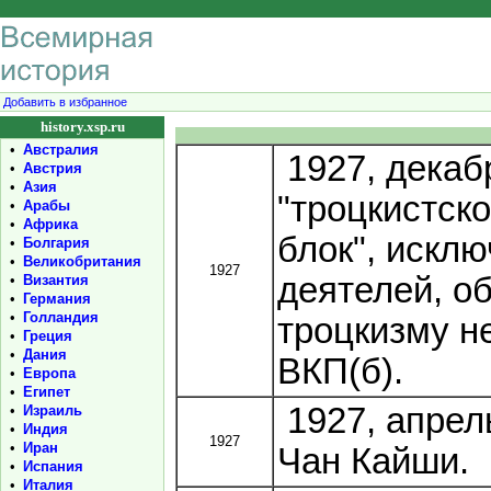
Добавить в избранное
history.xsp.ru
•
Австралия
1927, декаб
•
Австрия
•
Азия
"троцкистск
•
Арабы
•
Африка
блок", исклю
•
Болгария
•
Великобритания
1927
деятелей, о
•
Византия
•
Германия
•
Голландия
троцкизму н
•
Греция
•
Дания
ВКП(б).
•
Европа
•
Египет
1927, апрел
•
Израиль
•
Индия
1927
•
Иран
Чан Кайши.
•
Испания
•
Италия