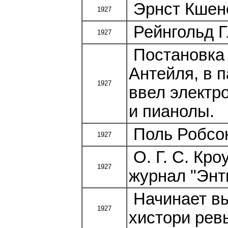
Эрнст Кшене
1927
Рейнгольд Г
1927
Постановка 
Антейля, в п
1927
ввел электр
и пианолы.
Поль Робсон
1927
О. Г. С. Кр
1927
журнал "Энти
Начинает вы
1927
хистори рев