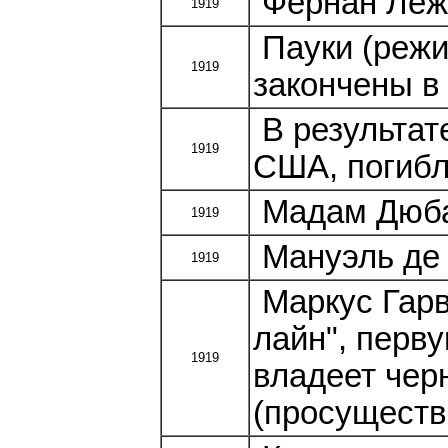
Фернан Леже
1919
Пауки (режи
1919
закончены в 1
В результат
1919
США, погибл
Мадам Дюба
1919
Мануэль де 
1919
Маркус Гарв
лайн", перв
1919
владеет чер
(просущество