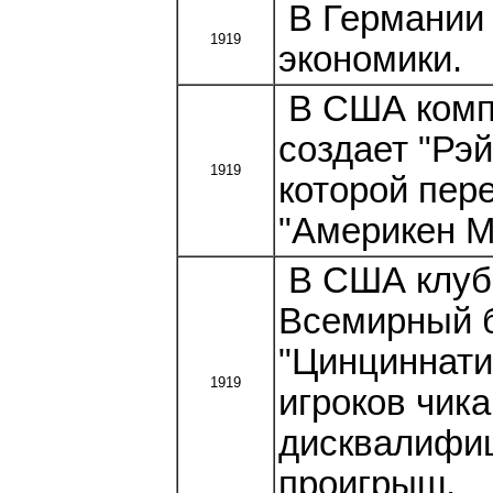
В Германии 
1919
экономики.
В США компа
создает "Рэ
1919
которой пер
"Америкен М
В США клуб 
Всемирный б
"Цинциннати
1919
игроков чик
дисквалифи
проигрыш.