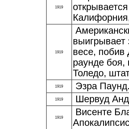
открывается
1919
Калифорния
Американски
выигрывает 
весе, побив
1919
раунде боя,
Толедо, шта
Эзра Паунд.
1919
Шервуд Анде
1919
Висенте Бла
1919
Апокалипсис