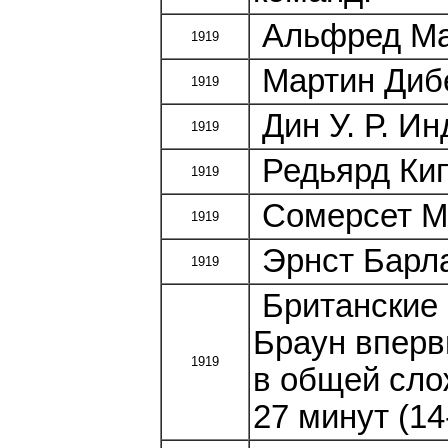
Альфред Ман
1919
Мартин Дибе
1919
Дин У. Р. Ин
1919
Редьярд Кип
1919
Сомерсет Мо
1919
Эрнст Барла
1919
Британские а
Браун вперв
1919
в общей сло
27 минут (14