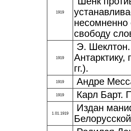
"Шенк проти
устанавлива
1919
несомненно 
свободу сло
Э. Шеклтон.
Антарктику,
1919
гг.).
Андре Месса
1919
Карл Барт. 
1919
Издан мани
1.01.1919
Белорусской