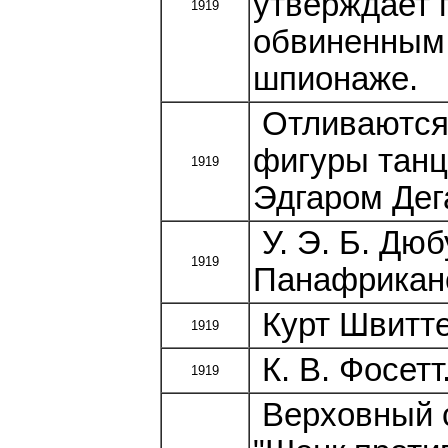
утверждает 
1919
обвиненным 
шпионаже.
Отливаются 
фигуры танц
1919
Эдгаром Дега
У. Э. Б. Дю
1919
Панафриканс
Курт Швиттер
1919
К. В. Фосетт
1919
Верховный 