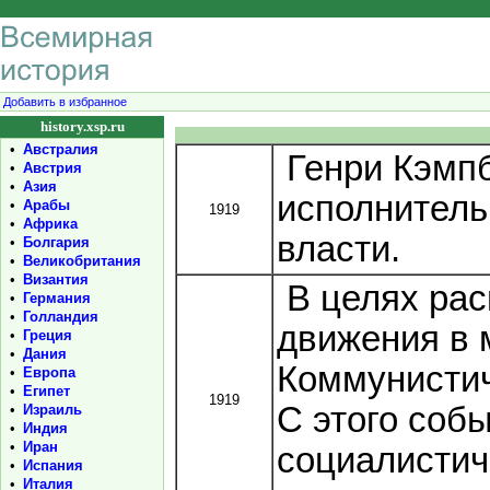
Добавить в избранное
history.xsp.ru
•
Австралия
Генри Кэмпб
•
Австрия
•
Азия
исполнитель
•
Арабы
1919
•
Африка
власти.
•
Болгария
•
Великобритания
•
Византия
В целях ра
•
Германия
•
Голландия
движения в 
•
Греция
•
Дания
Коммунистич
•
Европа
•
Египет
1919
С этого соб
•
Израиль
•
Индия
•
Иран
социалистич
•
Испания
•
Италия