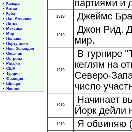
партиями и 
•
Канада
•
Китай
Джеймс Бран
•
Куба
1919
•
Лат. Америка
•
Литва
Джон Рид. Д
•
Мексика
•
Мир
1919
мир.
•
Польша
•
Португалия
•
Нов. Зеландия
В турнире "
•
Океания
•
Острова
кеглям на о
•
Россия
•
США
1919
Северо-Запа
•
Турция
•
Франция
число участн
•
Швеция
•
Япония
Начинает вы
1919
Йорк дейли 
Я обвиняю (
1919