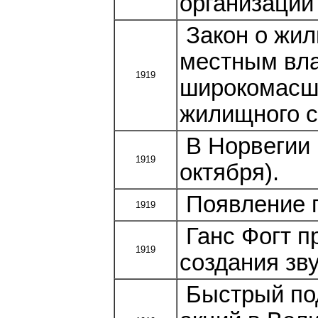
организации
Закон о жил
местным вла
1919
широкомасшт
жилищного с
В Норвегии в
1919
октября).
Появление п
1919
Ганс Фогт п
1919
создания зв
Быстрый под