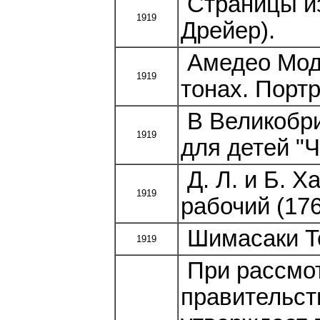
Страницы из
1919
Дрейер).
Амедео Мод
1919
тонах. Порт
В Великобри
1919
для детей "
Д. Л. и Б. 
1919
рабочий (1760
Шимасаки То
1919
При рассмот
правительс