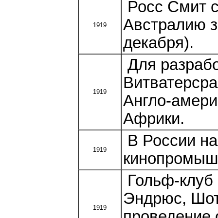
Росс Смит с
Австралию за
1919
декабря).
Для разрабо
Витватерсра
1919
Англо-амер
Африки.
В России н
1919
кинопромыш
Гольф-клуб 
Эндрюс, Шот
1919
проведение 