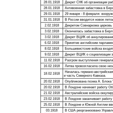
28.01.1918
Декрет СНК об организации ра
28.01.1918
Антивоенная забастовка в Берл
29.01.1918
29 января - 8 февраля: вооруж
31.01.1918
В России вводится новое летои
2.02.1918
Декретом Совнаркома церковь о
3.02.1918
Окончилась забастовка в Берл
3.02.1918
Декрет ВЦИК об аннулировании
6.02.1918
Принятие английским парламен
8.02.1918
Большевистские войска входят 
9.02.1918
Декрет ВЦИК о социализации 
11.02.1918
Разгром выступления генерала
16.02.1918
Литва провозгласила свою нез
Началась германо-австрийская
18.02.1918
и часть Северного Кавказа.
20.02.1918
Опубликована поэма А. Блока 
20.02.1918
В Лондоне начинает работу Об
21.02.1918
Австралийские войска оккупир
23.02.1918
В Лондоне заканчивает работу
25.02.1918
В Лондоне и Южной Англии вво
03.1918
В США реорганизовано Управле