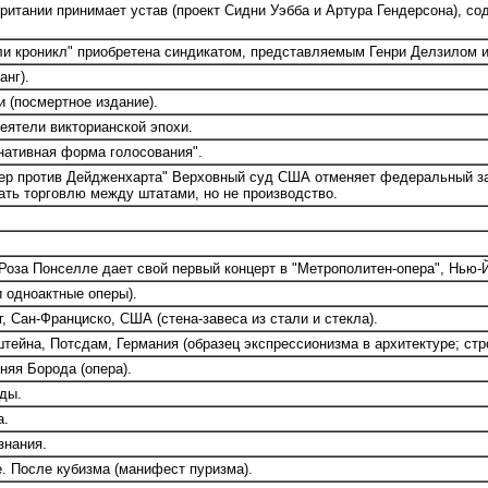
ритании принимает устав (проект Сидни Уэбба и Артура Гендерсона), с
ли кроникл" приобретена синдикатом, представляемым Генри Делзилом
анг).
 (посмертное издание).
ятели викторианской эпохи.
нативная форма голосования".
р против Дейдженхарта" Верховный суд США отменяет федеральный зако
ать торговлю между штатами, но не производство.
оза Понселле дает свой первый концерт в "Метрополитен-опера", Нью-
 одноактные оперы).
 Сан-Франциско, США (стена-завеса из стали и стекла).
йна, Потсдам, Германия (образец экспрессионизма в архитектуре; строи
няя Борода (опера).
ды.
а.
знания.
 После кубизма (манифест пуризма).