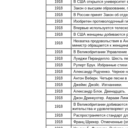
1918
В США открылся университет в
1918
Закон о высшем образовании, п
1918
В России принят Закон об отде
1918
Изобретен противолодочный ги
1918
Впервые используется телеско
1918
В США женщины добиваются рав
Нехватка продовольствия в Анг
1918
министр обращается к женщинам
1918
В Великобритании Управление 
1918
Луиджи Пиранделло. Шесть пер
1918
Руперт Брук. Избранные стихи 
1918
Александр Родченко. Черное н
1918
Антон Веберн. Четыре песни в
1918
Джеймс Джойс. Изгнанники.
1918
Александр Блок. Двенадцать.
1918
Джон Дринкуотер. Авраам Лин
В Великобритании добиваются 
1918
жительства и удовлетворяют у
1918
Распространяется стандарт дл
1918
Франц Шрекер. Отмеченные (оп