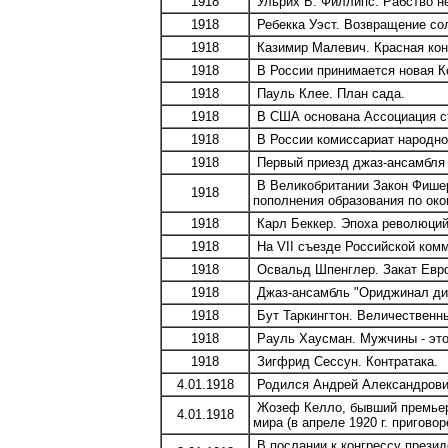
1918
Ульрих Б. Филлипс. Рабство не
1918
Ребекка Уэст. Возвращение со
1918
Казимир Малевич. Красная конн
1918
В России принимается новая К
1918
Пауль Клее. План сада.
1918
В США основана Ассоциация ст
1918
В России комиссариат народног
1918
Первый приезд джаз-ансамбля 
В Великобритании Закон Фишер
1918
пополнения образования по ок
1918
Карл Беккер. Эпоха революций
1918
На VII съезде Российской комм
1918
Освальд Шпенглер. Закат Европы,
1918
Джаз-ансамбль "Ориджинал дик
1918
Бут Таркингтон. Величественн
1918
Рауль Хаусман. Мужчины - это
1918
Зигфрид Сессун. Контратака.
4.01.1918
Родился Андрей Александрович
Жозеф Келло, бывший премьер-
4.01.1918
мира (в апреле 1920 г. пригово
В послании к конгрессу презид