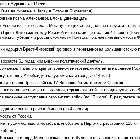
ся в Мурманске, Россия.
Киев на Украине и Нарву в Эстонии (2 февраля).
кована поэма Александра Блока "Двенадцать".
России из Петрограда в Москву, отодвигая ее дальше от русско-герман
 Брест-Литовске между Россией и странами Центральной Европы (Герман
ийских губерний и российской части Польши, признает независимость 
тии одобрил Брест-Литовский договор и переименовал большевистскую 
озрасте 61 года), ирландский политический деятель.
рманске. Начало открытой военной интервенции Антанты на севере Рос
ку, столицу Азербайджана (удерживали город до 14 мая).
го договора Чрезвычайным IV Всероссийским съездом Советов.
е наступление немцев в Пикардии; германские войска продвинулись на 8
 весеннее наступление германских войск (до 17 июля). В результате г
адном фронте в районе Амьена (по 4 апреля).
мость от России.
ет пушки большого калибра для обстрела Парижа с расстояния 120 км (
 55 лет).
Клемансо и лорд Милнер заключают в Дуленсе соглашение, в соответ