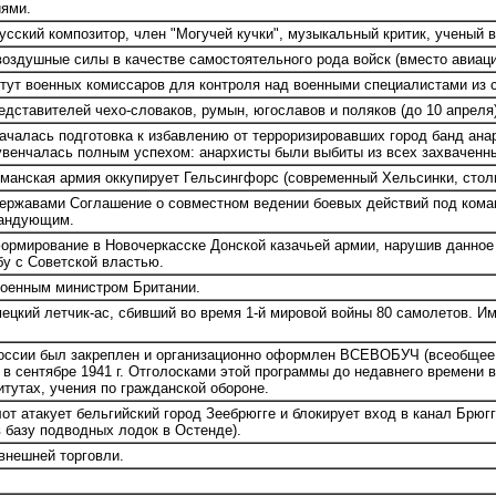
иями.
сский композитор, член "Могучей кучки", музыкальный критик, ученый в
оздушные силы в качестве самостоятельного рода войск (вместо авиаци
тут военных комиссаров для контроля над военными специалистами из 
дставителей чехо-словаков, румын, югославов и поляков (до 10 апреля)
ачалась подготовка к избавлению от терроризировавших город банд анарх
увенчалась полным успехом: анархисты были выбиты из всех захваченны
рманская армия оккупирует Гельсингфорс (современный Хельсинки, стол
жавами Соглашение о совместном ведении боевых действий под коман
мандующим.
формирование в Новочеркасске Донской казачьей армии, нарушив данное
бу с Советской властью.
оенным министром Британии.
цкий летчик-ас, сбивший во время 1-й мировой войны 80 самолетов. Им
ссии был закреплен и организационно оформлен ВСЕВОБУЧ (всеобщее в
в сентябре 1941 г. Отголосками этой программы до недавнего времени 
тутах, учения по гражданской обороне.
т атакует бельгийский город Зеебрюгге и блокирует вход в канал Брюгг
в базу подводных лодок в Остенде).
внешней торговли.