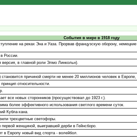
События в мире в 1918 году
тупление на реках Эна и Уаза. Прорвав французскую оборону, немецкие 
 в России.
 версия, в главной роли Элмо Линкольн).
.) становится причиной смерти не менее 20 миллионов человек в Европе,
 принцип относительности.
р.
ет все новых сторонников (просуществовал до 1923 г.).
ма более эффективного использования светлого времени суток.
ий Кубла-хана.
вили трехцветные светофоры.
 первой женщиной, выигравшей дерби в Гейнсборо.
 в Европу новый вид спорта - волейбол.