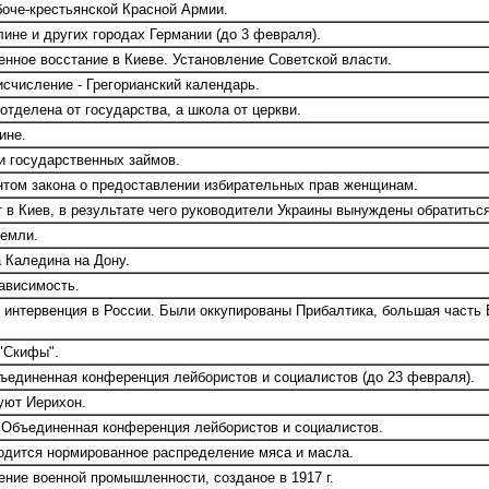
боче-крестьянской Красной Армии.
ине и других городах Германии (до 3 февраля).
енное восстание в Киеве. Установление Советской власти.
счисление - Грегорианский календарь.
тделена от государства, а школа от церкви.
ине.
 государственных займов.
том закона о предоставлении избирательных прав женщинам.
в Киев, в результате чего руководители Украины вынуждены обратитьс
земли.
 Каледина на Дону.
ависимость.
 интервенция в России. Были оккупированы Прибалтика, большая часть
"Скифы".
ъединенная конференция лейбористов и социалистов (до 23 февраля).
уют Иерихон.
 Объединенная конференция лейбористов и социалистов.
дится нормированное распределение мяса и масла.
ние военной промышленности, созданое в 1917 г.