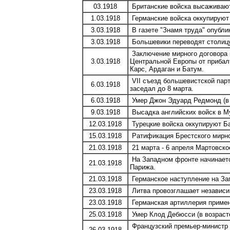
03.1918
Британские войска высаживают
1.03.1918
Германские войска оккупируют 
3.03.1918
В газете "Знамя труда" опубли
3.03.1918
Большевики переводят столицу 
Заключение мирного договора в
3.03.1918
Центральной Европы от прибалт
Карс, Ардаган и Батум.
VII съезд большевистской пар
6.03.1918
заседал до 8 марта.
6.03.1918
Умер Джон Эдуард Редмонд (в в
9.03.1918
Высадка английских войск в Му
12.03.1918
Турецкие войска оккупируют Ба
15.03.1918
Ратификация Брестского мирно
21.03.1918
21 марта - 6 апреля Мартовско
На Западном фронте начинается
21.03.1918
Парижа.
21.03.1918
Германское наступление на Зап
23.03.1918
Литва провозглашает независи
23.03.1918
Германская артиллерия применя
25.03.1918
Умер Клод Дебюсси (в возрасте
Французский премьер-министр 
26.03.1918