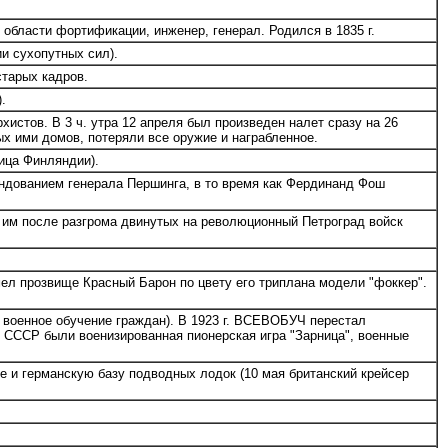
 области фортификации, инженер, генерал. Родился в 1835 г.
и сухопутных сил).
старых кадров.
.
истов. В 3 ч. утра 12 апреля был произведен налет сразу на 26
х ими домов, потеряли все оружие и награбленное.
ица Финляндии).
дованием генерала Першинга, в то время как Фердинанд Фош
 им после разгрома двинутых на революционный Петроград войск
ел прозвище Красный Барон по цвету его триплана модели "фоккер".
оенное обучение граждан). В 1923 г. ВСЕВОБУЧ перестал
в СССР были военизированная пионерская игра "Зарница", военные
е и германскую базу подводных лодок (10 мая британский крейсер