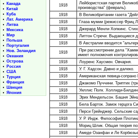
Лейбористская партия Великоб
•
Канада
1918
производства" (февраль).
•
Китай
•
Куба
1918
В Великобритании газета "Дей
•
Лат. Америка
1918
Глаза мумии (режиссер Фриц Л
•
Литва
1918
Джерард Менли Хопкинс. Стихи
•
Мексика
•
Мир
1918
Литтон Стречи. Выдающиеся де
•
Польша
1918
В Австралии вводится "альтер
•
Португалия
При рассмотрении дела "Хамме
•
Нов. Зеландия
1918
имеет полномочия контролиров
•
Океания
•
Острова
1918
Лоуренс Хаусмен. Овчарня.
•
Россия
1918
У. Г. Хадсон. Давно и далеко.
•
США
1918
Американская певица-сопрано Р
•
Турция
•
Франция
1918
Джакомо Пуччини. Триптих (три
•
Швеция
1918
Уиллис Полк. Холлиди-Билдинг,
•
Япония
1918
Эрих Мендельсон. Башня Эйнште
1918
Бела Барток. Замок герцога Си
1918
Перси Грейнджер. Сельские са
1918
У. Р. Индж. Философия Плотин
1918
Мориц Шлик. Общая теория по
1918
Амеде Озанфан и Ле Корбюзье.