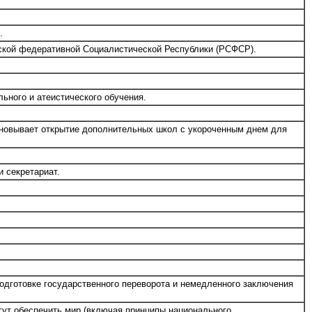
.
тской федеративной Социалистической Республики (РСФСР).
ьного и атеистического обучения.
сновывает открытие дополнительных школ с укороченным днем для
 секретариат.
одготовке государственного переворота и немедленного заключения
гут обеспечить мир (включая принципы национального