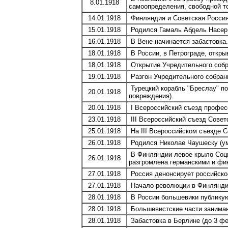
8.01.1918
самоопределения, свободной то
14.01.1918
Финляндия и Советская Россия
15.01.1918
Родился Гамаль Абдель Насер (
16.01.1918
В Вене начинается забастовка.
18.01.1918
В России, в Петрограде, откры
18.01.1918
Открытие Учредительного собр
19.01.1918
Разгон Учредительного собран
Турецкий корабль "Бреслау" по
20.01.1918
повреждения).
20.01.1918
I Всероссийский съезд професс
23.01.1918
III Всероссийский съезд Совето
25.01.1918
На III Всероссийском съезде С
26.01.1918
Родился Николае Чаушеску (уме
В Финляндии левое крыло Соци
26.01.1918
разгромлена германскими и фи
27.01.1918
Россия денонсирует российско-
27.01.1918
Начало революции в Финлянди
28.01.1918
В России большевики публикую
28.01.1918
Большевистские части занимаю
28.01.1918
Забастовка в Берлине (до 3 фе