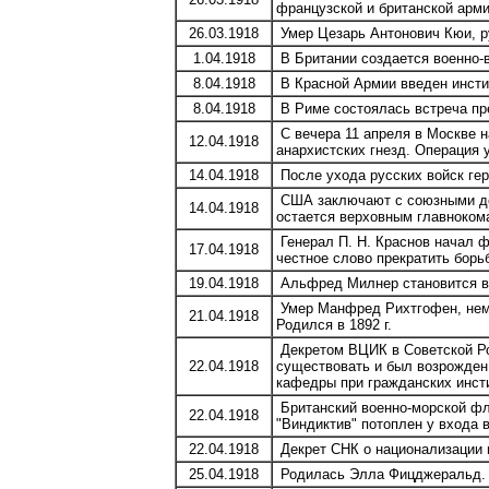
французской и британской арм
26.03.1918
Умер Цезарь Антонович Кюи, ру
1.04.1918
В Британии создается военно-в
8.04.1918
В Красной Армии введен инсти
8.04.1918
В Риме состоялась встреча пре
С вечера 11 апреля в Москве н
12.04.1918
анархистских гнезд. Операция 
14.04.1918
После ухода русских войск ге
США заключают с союзными дер
14.04.1918
остается верховным главноко
Генерал П. Н. Краснов начал 
17.04.1918
честное слово прекратить борь
19.04.1918
Альфред Милнер становится в
Умер Манфред Рихтгофен, неме
21.04.1918
Родился в 1892 г.
Декретом ВЦИК в Советской Ро
22.04.1918
существовать и был возрожден 
кафедры при гражданских инсти
Британский военно-морской фло
22.04.1918
"Виндиктив" потоплен у входа 
22.04.1918
Декрет СНК о национализации 
25.04.1918
Родилась Элла Фицджеральд.