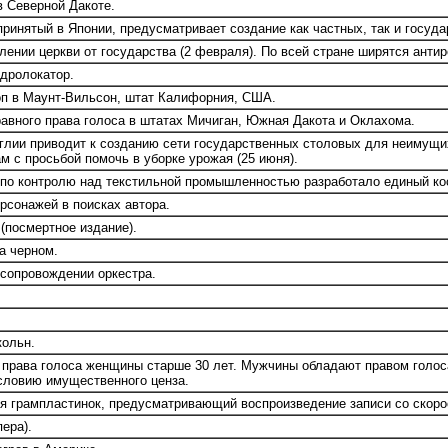
 Северной Дакоте.
ринятый в Японии, предусматривает создание как частных, так и госуд
лении церкви от государства (2 февраля). По всей стране ширятся анти
дролокатор.
п в Маунт-Вильсон, штат Калифорния, США.
ного права голоса в штатах Мичиган, Южная Дакота и Оклахома.
лии приводит к созданию сети государственных столовых для неимущих 
 с просьбой помочь в уборке урожая (25 июня).
по контролю над текстильной промышленностью разработало единый ко
сонажей в поисках автора.
(посмертное издание).
а черном.
 сопровождении оркестра.
кольн.
права голоса женщины старше 30 лет. Мужчины обладают правом голоса
словию имущественного ценза.
я грампластинок, предусматривающий воспроизведение записи со скоро
ера).