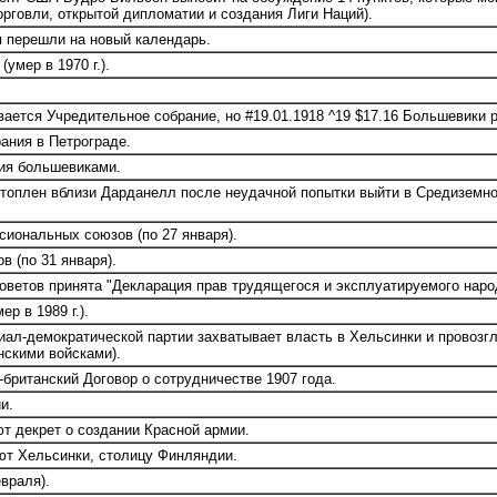
рговли, открытой дипломатии и создания Лиги Наций).
 перешли на новый календарь.
умер в 1970 г.).
вается Учредительное собрание, но #19.01.1918 ^19 $17.16 Большевики 
ания в Петрограде.
ия большевиками.
топлен вблизи Дарданелл после неудачной попытки выйти в Средиземное
иональных союзов (по 27 января).
в (по 31 января).
оветов принята "Декларация прав трудящегося и эксплуатируемого наро
р в 1989 г.).
ал-демократической партии захватывает власть в Хельсинки и провозг
нскими войсками).
британский Договор о сотрудничестве 1907 года.
и.
т декрет о создании Красной армии.
т Хельсинки, столицу Финляндии.
враля).