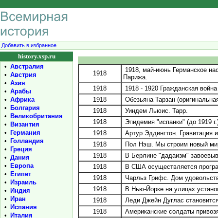
Добавить в избранное
history.xsp.ru
•
Австралия
1918, май-июнь Германское нас
1918
•
Австрия
Парижа.
•
Азия
1918
1918 - 1920 Гражданская война
•
Арабы
•
Африка
1918
Обезьяна Тарзан (оригинальная
•
Болгария
1918
Уиндем Льюис. Тарр.
•
Великобритания
1918
Эпидемия "испанки" (до 1919 г
•
Византия
•
Германия
1918
Артур Эддингтон. Гравитация и
•
Голландия
1918
Пол Нэш. Мы строим новый ми
•
Греция
1918
В Берлине "дадаизм" завоевыва
•
Дания
•
Европа
1918
В США осуществляется програм
•
Египет
1918
Чарльз Грифс. Дом удовольств
•
Израиль
1918
В Нью-Йорке на улицах устано
•
Индия
•
Иран
1918
Леди Джейн Дуглас становится
•
Испания
1918
Американские солдаты привозят
•
Италия