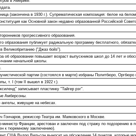
гров в Америке.
лдата.
ица (закончена в 1930 г.). Супрематическая композиция: белое на белом
онституция как Основной закон недавно образованной Российской Сове
оронников прогрессивного образования.
о образования публикует радикальную программу бесплатного, обязател
в Великобританию ("Джаз бойз").
а об образовании повышает возраст выпускников школ до 14 лет и обо
ончании начальной школы.
.
унистической партии (состоялся в марте) избраны Политбюро, Оргбюро и
 т. I (том II вышел в 1922 г.).
силенд" записывает пластинку "Тайгер рэг".
ые Амберсоны.
 ангелы, живущие на небесах.
 Гончаров, режиссер Театра им. Маяковского в Москве.
министр Франции, арестован и заключен под стражу по подозрению в п
рен к тюремному заключению).
ент США Вудро Вильсон выносит на обсуждение 14 пунктов, которые мо