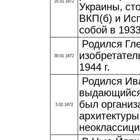
25.01.1872
Украины, ст
ВКП(б) и Ис
собой в 1933 
Родился Гле
изобретател
30.01.1872
1944 г.
Родился Ив
выдающийся 
был организ
3.02.1872
архитектуры
неоклассициз