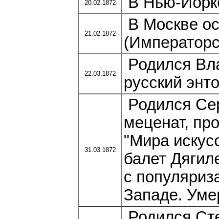
В Нью-Йорке
20.02.1872
В Москве ос
21.02.1872
(Императорс
Родился Вл
22.03.1872
русский энто
Родился Сер
меценат, пр
"Мира искус
31.03.1872
балет Дягил
с популяриз
Западе. Умер
Родился Сте