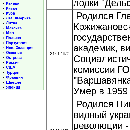
лодки "Дельф
•
Канада
•
Китай
Родился Гл
•
Куба
•
Лат. Америка
•
Литва
Кржижановск
•
Мексика
•
Мир
государстве
•
Польша
•
Португалия
академик, в
•
Нов. Зеландия
•
Океания
24.01.1872
Социалистич
•
Острова
•
Россия
комиссии ГО
•
США
•
Турция
•
Франция
"Варшавянка"
•
Швеция
•
Япония
Умер в 1959 
Родился Ник
видный укра
революции -