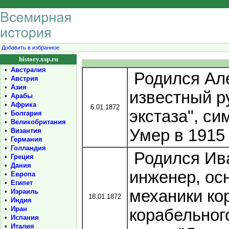
Добавить в избранное
history.xsp.ru
•
Австралия
Родился Але
•
Австрия
•
Азия
известный р
•
Арабы
•
Африка
6.01.1872
экстаза", си
•
Болгария
•
Великобритания
Умер в 1915 
•
Византия
•
Германия
•
Голландия
Родился Ива
•
Греция
•
Дания
инженер, ос
•
Европа
•
Египет
механики ко
•
Израиль
18.01.1872
•
Индия
•
Иран
корабельног
•
Испания
•
Италия