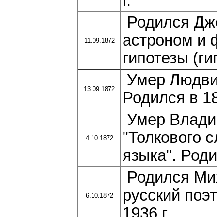
г.
Родился Дже
астроном и 
11.09.1872
гипотезы (ги
Умер Людви
13.09.1872
Родился в 18
Умер Владим
"Толкового 
4.10.1872
языка". Роди
Родился Мих
русский поэт
6.10.1872
1936 г.