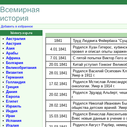
Добавить в избранное
history.xsp.ru
•
Австралия
1841
Труд Людвига Фейербаха "Сущн
•
Австрия
Родился Хуан Гитерос, кубинск
•
Азия
4.01.1841
провел и описал опыты заражен
•
Арабы
•
Африка
7.01.1841
С пятой попытки Виктор Гюго и
•
Болгария
20.01.1841
Китай уступил Гонконг Великоб
•
Великобритания
Родился Василий Осипович Клю
•
Византия
28.01.1841
Умер в 1911 г.
•
Германия
Родился Мстислав Александров
•
Голландия
17.02.1841
онкологии. Умер в 1914 г.
•
Греция
•
Дания
Родился Эдуард Альберт, чешс
20.02.1841
•
Европа
г.
•
Египет
Родился Николай Иванович Быст
28.02.1841
•
Израиль
общества детских врачей. Умер 
•
Индия
Родился Вячеслав Авксентьевич
•
Иран
15.03.1841
Внес новые данные в учение о 
•
Испания
Родился Август Раубер, немецк
•
Италия
21.03.1841