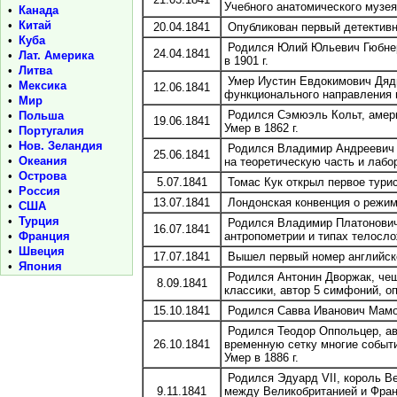
Учебного анатомического музея 
•
Канада
•
Китай
20.04.1841
Опубликован первый детективны
•
Куба
Родился Юлий Юльевич Гюбнер, 
24.04.1841
•
Лат. Америка
в 1901 г.
•
Литва
Умер Иустин Евдокимович Дядь
•
Мексика
12.06.1841
функционального направления в
•
Мир
Родился Сэмюэль Кольт, амери
•
Польша
19.06.1841
Умер в 1862 г.
•
Португалия
•
Нов. Зеландия
Родился Владимир Андреевич Т
25.06.1841
•
Океания
на теоретическую часть и лабо
•
Острова
5.07.1841
Томас Кук открыл первое турис
•
Россия
13.07.1841
Лондонская конвенция о режим
•
США
•
Турция
Родился Владимир Платонович 
16.07.1841
•
Франция
антропометрии и типах телослож
•
Швеция
17.07.1841
Вышел первый номер английско
•
Япония
Родился Антонин Дворжак, чеш
8.09.1841
классики, автор 5 симфоний, оп
15.10.1841
Родился Савва Иванович Мамонт
Родился Теодор Оппольцер, авс
26.10.1841
временную сетку многие событ
Умер в 1886 г.
Родился Эдуард VII, король Ве
9.11.1841
между Великобританией и Франц