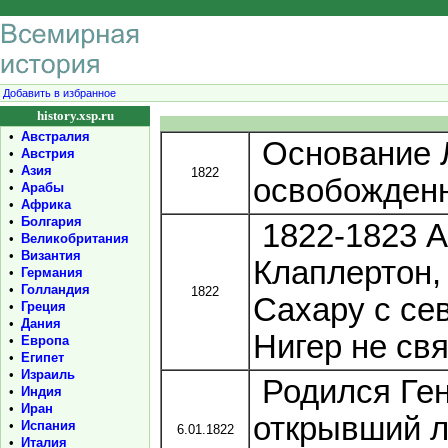
Добавить в избранное
history.xsp.ru
•
Австралия
Основание Л
•
Австрия
•
Азия
1822
освобожденн
•
Арабы
•
Африка
•
Болгария
1822-1823 А
•
Великобритания
•
Византия
Клаплертон, 
•
Германия
•
Голландия
1822
Сахару с сев
•
Греция
•
Дания
Нигер не свя
•
Европа
•
Египет
•
Израиль
Родился Ген
•
Индия
•
Иран
открывший л
•
Испания
6.01.1822
•
Италия