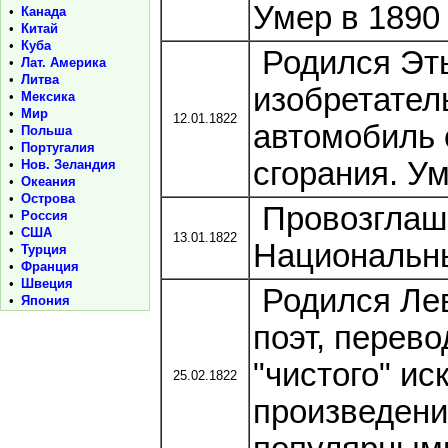
Умер в 1890 
•
Канада
•
Китай
•
Куба
Родился Эть
•
Лат. Америка
•
Литва
изобретател
•
Мексика
•
Мир
12.01.1822
автомобиль 
•
Польша
•
Португалия
сгорания. Ум
•
Нов. Зеландия
•
Океания
•
Острова
Провозглаш
•
Россия
•
США
13.01.1822
Национальн
•
Турция
•
Франция
•
Швеция
Родился Лев
•
Япония
поэт, перев
"чистого" ис
25.02.1822
произведени