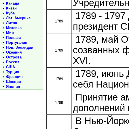
Учредительн
•
Канада
•
Китай
1789 - 1797
•
Куба
•
Лат. Америка
1789
•
Литва
президент 
•
Мексика
•
Мир
1789, май О
•
Польша
•
Португалия
созванных 
•
Нов. Зеландия
1789
•
Океания
•
Острова
XVI.
•
Россия
•
США
1789, июнь 
•
Турция
•
Франция
1789
себя Нацио
•
Швеция
•
Япония
Принятие ам
1789
дополнений к
В Нью-Йорке