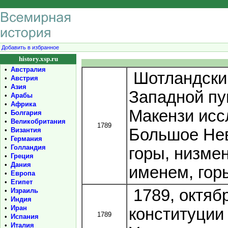
Добавить в избранное
history.xsp.ru
•
Австралия
Шотландский
•
Австрия
•
Азия
Западной пу
•
Арабы
•
Африка
Макензи исс
•
Болгария
•
Великобритания
1789
Большое Нев
•
Византия
•
Германия
•
Голландия
горы, низмен
•
Греция
•
Дания
именем, гор
•
Европа
•
Египет
1789, октябр
•
Израиль
•
Индия
•
Иран
конституции
1789
•
Испания
•
Италия