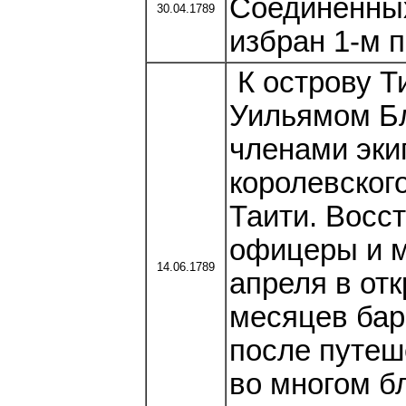
Соединенны
30.04.1789
избран 1-м 
К острову Т
Уильямом Б
членами эки
королевског
Таити. Восс
офицеры и м
14.06.1789
апреля в от
месяцев бар
после путеш
во многом б