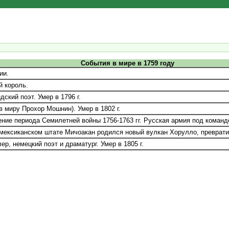
События в мире в 1759 году
ии.
ий король.
ский поэт. Умер в 1796 г.
 миру Прохор Мошнин). Умер в 1802 г.
ие периода Семилетней войны 1756-1763 гг. Русская армия под командо
 мексиканском штате Мичоакан родился новый вулкан Хорулло, преврат
, немецкий поэт и драматург. Умер в 1805 г.