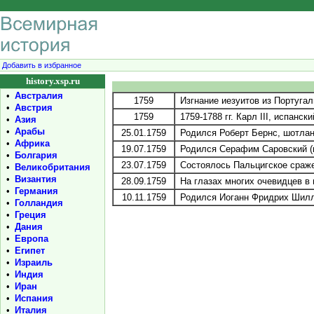
Добавить в избранное
history.xsp.ru
•
Австралия
1759
Изгнание иезуитов из Португал
•
Австрия
1759
1759-1788 гг. Карл III, испанск
•
Азия
•
Арабы
25.01.1759
Родился Роберт Бернс, шотланд
•
Африка
19.07.1759
Родился Серафим Саровский (в
•
Болгария
23.07.1759
Состоялось Пальцигское сражен
•
Великобритания
•
Византия
28.09.1759
На глазах многих очевидцев в
•
Германия
10.11.1759
Родился Иоганн Фридрих Шиллер
•
Голландия
•
Греция
•
Дания
•
Европа
•
Египет
•
Израиль
•
Индия
•
Иран
•
Испания
•
Италия