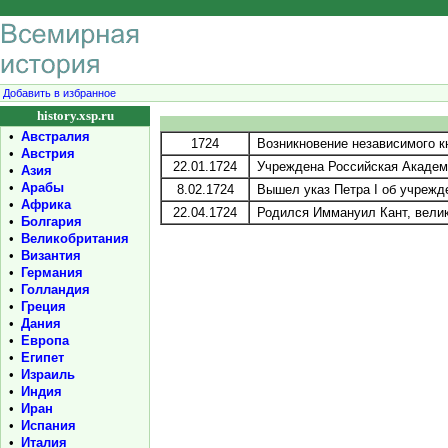
Добавить в избранное
history.xsp.ru
•
Австралия
1724
Возникновение независимого к
•
Австрия
22.01.1724
Учреждена Российская Академ
•
Азия
•
Арабы
8.02.1724
Вышел указ Петра I об учрежд
•
Африка
22.04.1724
Родился Иммануил Кант, велики
•
Болгария
•
Великобритания
•
Византия
•
Германия
•
Голландия
•
Греция
•
Дания
•
Европа
•
Египет
•
Израиль
•
Индия
•
Иран
•
Испания
•
Италия