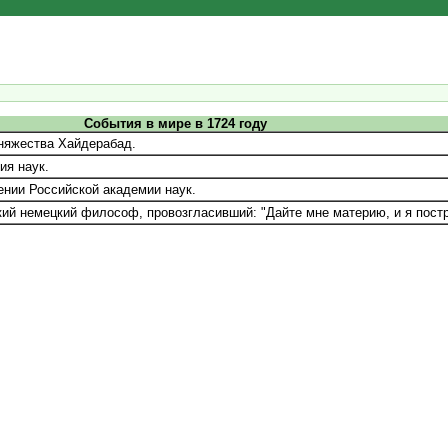
События в мире в 1724 году
няжества Хайдерабад.
ия наук.
ении Российской академии наук.
й немецкий философ, провозгласивший: "Дайте мне материю, и я построю