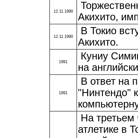
Торжественн
12.11.1990
Акихито, им
В Токио вст
12.11.1990
Акихито.
Куниу Симиц
1991
на английск
В ответ на 
"Нинтендо" 
1991
компьютерну
На третьем 
атлетике в 