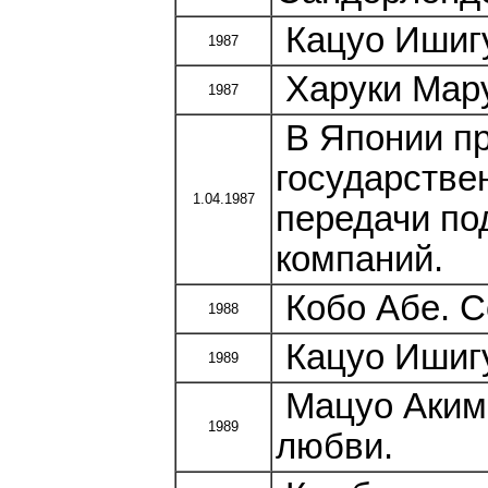
Кацуо Ишигу
1987
Харуки Мару
1987
В Японии пр
государстве
1.04.1987
передачи по
компаний.
Кобо Абе. С
1988
Кацуо Ишигу
1989
Мацуо Акимо
1989
любви.