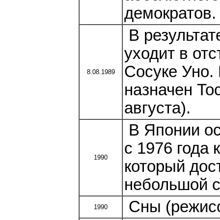
демократов.
В результат
уходит в от
Сосуке Уно.
8.08.1989
назначен То
августа).
В Японии ос
с 1976 года 
1990
который дос
небольшой с
Сны (режисс
1990