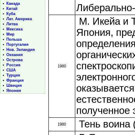
•
Канада
Либерально-
•
Китай
•
Куба
М. Икейа и 
•
Лат. Америка
•
Литва
•
Мексика
Япония, пре
•
Мир
•
Польша
определения
•
Португалия
•
Нов. Зеландия
органически
•
Океания
•
Острова
спектроскоп
•
Россия
1980
•
США
электронног
•
Турция
•
Франция
оказываетс
•
Швеция
•
Япония
естественно
полученное 
Тень воина 
1980