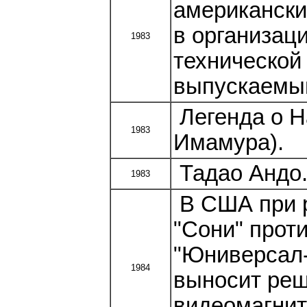
американск
в организац
1983
технической
выпускаемы
Легенда о Н
1983
Имамура).
Тадао Андо.
1983
В США при р
"Сони" прот
"Юниверсал-
1984
выносит реш
видеомагнит