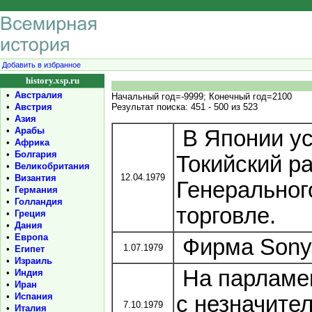
Добавить в избранное
history.xsp.ru
•
Австралия
Начальный год=-9999; Конечный год=2100
•
Австрия
Результат поиска: 451 - 500 из 523
•
Азия
•
Арабы
В Японии ус
•
Африка
•
Болгария
Токийский р
•
Великобритания
12.04.1979
•
Византия
Генеральног
•
Германия
•
Голландия
торговле.
•
Греция
•
Дания
•
Европа
Фирма Sony
1.07.1979
•
Египет
•
Израиль
На парламен
•
Индия
•
Иран
•
Испания
с незначите
7.10.1979
•
Италия