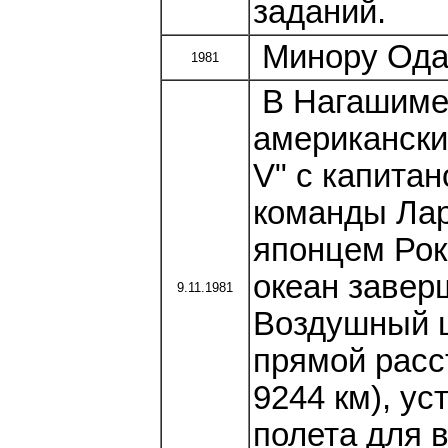
заданий.
Минору Ода
1981
В Нагашиме 
американски
V" с капита
команды Ла
японцем Рок
океан завер
9.11.1981
Воздушный ш
прямой расс
9244 км), у
полета для 