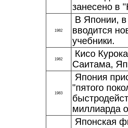
занесено в "
В Японии, в
вводится но
1982
учебники.
Кисо Курока
1982
Саитама, Яп
Япония прис
"пятого поко
1983
быстродейст
миллиарда о
Японская фи