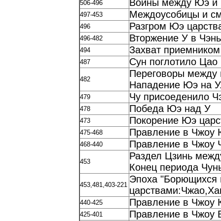
Войны между Юэ и
506-496
Междоусобицы и см
497-453
Разгром Юэ царств
496
Вторжение У в Чэнь
496-482
Захват приемником
494
Сун поглотило Цао
487
Переговоры между 
482
Нападение Юэ на У
Чу присоеденило Ч
479
Победа Юэ над У
478
Покорение Юэ царст
473
Правление в Чжоу 
475-468
Правление в Чжоу 
468-440
Раздел Цзинь межд
453
Конец периода Чунь
Эпоха "Борющихся 
453,481,403-221
царствами:Чжао,Хан
Правление в Чжоу 
440-425
Правление в Чжоу 
425-401