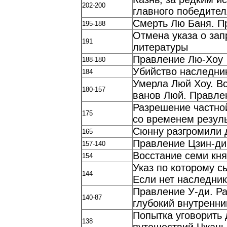
202-200
главного победител
Смерть Лю Баня. П
195-188
Отмена указа о зап
191
литературы
Правление Лю-Хоу
188-180
Убийство наследни
184
Умерла Люй Xoy. Вс
180-157
ванов Люй. Правле
Разрешение частно
175
со временем резуль
Сюнну разгромили
165
Правление Цзин-ди
157-140
Восстание семи кня
154
Указ по которому с
144
Если нет наследни
Правление У-ди. Ра
140-87
глубокий внутренни
Попытка уговорить 
138