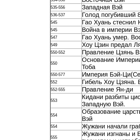
Западная Вэй
535-556
Голод погубивший 
536-537
Гао Хуань стеснил
545
Война в империи В
545
Гао Хуань умер. Во
547
Хоу Цзин предал Ля
549
Правление Цзянь В
550-552
Основание Империи
550
Тоба
Империя Бэй-Ци(Се
550-577
Гибель Хоу Цзяна.
552
Правление Ян-ди
552-555
Кидани разбиты ци
553
Западную Вэй.
Образование царст
554
Вэй
Жужани начали граб
554
Жужани изгнаны и 
555