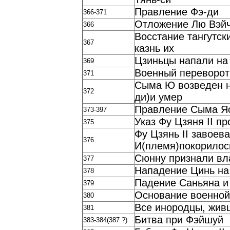
Правление Фэ-ди
366-371
Отложение Лю Вэйчэ
366
Восстание тангутск
367
казнь их
Цзиньцы напали на
369
Военный переворот
371
Сыма Ю возведен н
372
ди)и умер
Правление Сыма Я
373-397
Указ Фу Цзяня II п
375
Фу Цзянь II завоев
376
И(племя)покорилос
Сюнну признали вла
377
Нападение Цинь на
378
Падение Саньяна и 
379
Основание военной
380
Все инородцы, жив
381
Битва при Фэйшуй
383-384(387 ?)