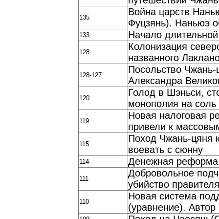
путешествий Чжань-
Война царств Нанью
135
Фуцзянь). Наньюэ о
Начало длительной
133
Колонизация северо
128
названного Лаклан
Посольство Чжань-
128-127
Александра Великог
Голод в Шэньси, ст
120
монополия на соль
Новая налоговая р
119
привели к массовы
Поход Чжань-цяня к
115
воевать с сюнну
Денежная реформа.
114
Добровольное подч
111
убийство правител
Новая система подд
110
(уравнение). Авто