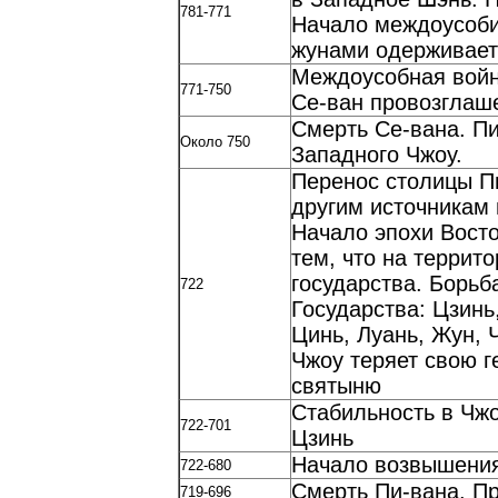
781-771
Начало междоусоби
жунами одерживает
Междоусобная войн
771-750
Се-ван провозглаш
Смерть Се-вана. П
Около 750
Западного Чжоу.
Перенос столицы Пи
другим источникам 
Начало эпохи Восто
тем, что на террит
государства. Борьб
722
Государства: Цзинь,
Цинь, Луань, Жун, 
Чжоу теряет свою 
святыню
Стабильность в Чжо
722-701
Цзинь
Начало возвышения 
722-680
Смерть Пи-вана. П
719-696