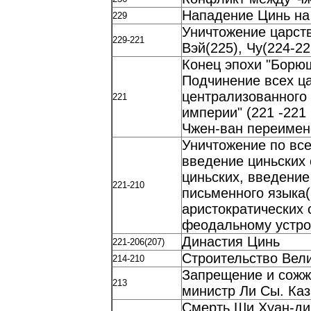
Нападение Цинь на
229
Уничтожение царств
229-221
Вэй(225), Чу(224-22
Конец эпохи "Борющ
Подчинение всех ца
централизованного 
221
империи" (221 -221
Чжен-ван переимен
Уничтожение по все
введение циньских 
циньских, введение
221-210
письменного языка(
аристократических 
феодальному устро
Династия Цинь
221-206(207)
Строительство Вел
214-210
Запрещение и сожже
213
министр Ли Сы. Каз
Смерть Ши Хуан-ди