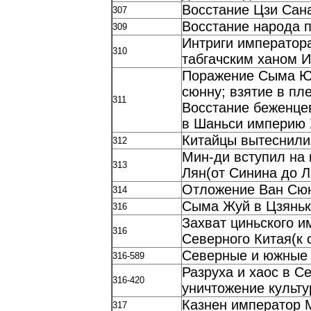
Восстание Цзи Сана
307
Восстание народа 
309
Интриги император
310
табгачским ханом И
Поражение Сыма Юя
сюнну; взятие в пл
311
Восстание беженце
в Шаньси империю 
Китайцы вытеснили
312
Мин-ди вступил на
313
Лян(от Синина до Л
Отложение Ван Сюн
314
Сыма Жуй в Цзянька
316
Захват циньского и
316
Северного Китая(к 
Северные и южные 
316-589
Разруха и хаос в С
316-420
уничтожение культ
Казнен император М
317