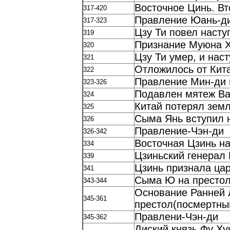
Восточное Цинь. В
317-420
Правление Юань-д
317-323
Цзу Ти повел насту
319
Признание Муюна 
320
Цзу Ти умер, и нас
321
Отложилось от Кита
322
Правление Мин-ди 
323-326
Подавлен мятеж Ва
324
Китай потерял земл
325
Сыма Янь вступил 
326
Правление-Чэн-ди
326-342
Восточная Цзинь н
334
Цзиньский генерал 
339
Цзинь признала ца
341
Сыма Ю на престол
343-344
Основание Ранней 
345-361
престол(посмертны
Правлени-Чэн-ди
345-362
Диский князь Фу Ху