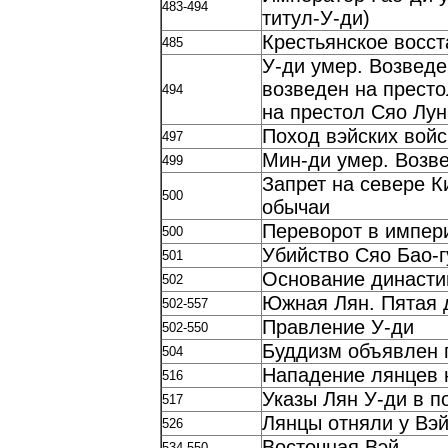
483-494
титул-У-ди)
Крестьянское восст
485
У-ди умер. Возведе
возведен на престо
494
на престол Сяо Лу
Поход вэйских войс
497
Мин-ди умер. Возве
499
Запрет на севере К
500
обычаи
Переворот в импер
500
Убийство Сяо Бао-г
501
Основание династи
502
Южная Лян. Пятая 
502-557
Правление У-ди
502-550
Буддизм объявлен 
504
Нападение лянцев н
516
Указы Лян У-ди в п
517
Лянцы отняли у Вэй
526
Восточная Вэй
534-550