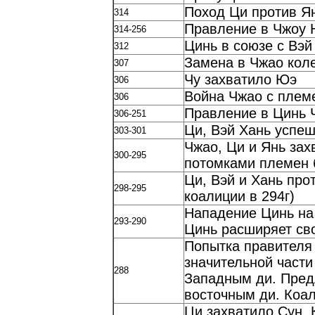
Поход Ци против Я
314
Правление в Чжоу 
314-256
Цинь в союзе с Вэй
312
Замена в Чжао коле
307
Чу захватило Юэ
306
Война Чжао с плем
306
Правление в Цинь 
306-251
Ци, Вэй Хань успеш
303-301
Чжао, Ци и Янь за
300-295
потомками племен 
Ци, Вэй и Хань про
298-295
коалиции в 294г)
Нападение Цинь на 
293-290
Цинь расширяет св
Попытка правителя
значительной части
288
Западным ди. Пред
восточным ди. Коал
Ци захватило Сун. 