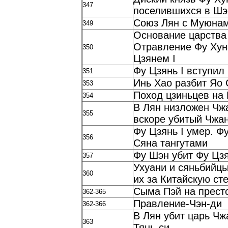
347
поселившихся в Шэ
Союз Лян с Муюнам
349
Основание царства
Отравление Фу Хун
350
Цзянем I
Фу Цзянь I вступил
351
Инь Хао разбит Яо 
353
Поход цзиньцев на 
354
В Лян низложен Чжа
355
вскоре убитый Чжа
Фу Цзянь I умер. Ф
356
Сяна тангутами
Фу Шэн убит Фу Цзя
357
Ухуани и сяньбийцы
360
их за Китайскую ст
Сыма Пэй на престо
362-365
Правление-Чэн-ди
362-366
В Лян убит царь Чж
363
Тянь-си