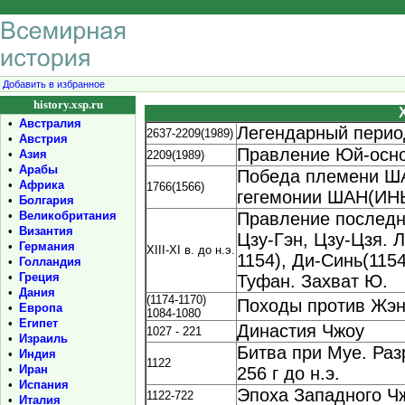
Добавить в избранное
history.xsp.ru
•
Австралия
Легендарный период
2637-2209(1989)
•
Австрия
Правление Юй-осно
•
Азия
2209(1989)
•
Арабы
Победа племени ША
•
Африка
1766(1566)
гегемонии ШАН(ИНЬ
•
Болгария
•
Великобритания
Правление последн
•
Византия
Цзу-Гэн, Цзу-Цзя. 
•
Германия
XIII-XI в. до н.э.
1154), Ди-Синь(115
•
Голландия
•
Греция
Туфан. Захват Ю.
•
Дания
(1174-1170)
Походы против Жэн
•
Европа
1084-1080
•
Египет
Династия Чжоу
1027 - 221
•
Израиль
Битва при Муе. Ра
•
Индия
1122
•
Иран
256 г до н.э.
•
Испания
Эпоха Западного Ч
1122-722
•
Италия