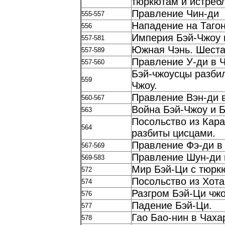
тюркютам и истреб
Правление Чин-ди
555-557
Нападение на Тагон
556
Империя Бэй-Чжоу 
557-581
Южная Чэнь. Шеста
557-589
Правление У-ди в 
557-560
Бэй-чжоусцы разбил
559
Чжоу.
Правление Вэн-ди 
560-567
Война Бэй-Чжоу и Б
563
Посольство из Кара
564
разбиты цисцами.
Правление Фэ-ди в
567-569
Правление Шун-ди 
569-583
Мир Бэй-Ци с тюрк
572
Посольство из Хота
574
Разгром Бэй-Ци чж
576
Падение Бэй-Ци.
577
Гао Бао-нин в Чаха
578