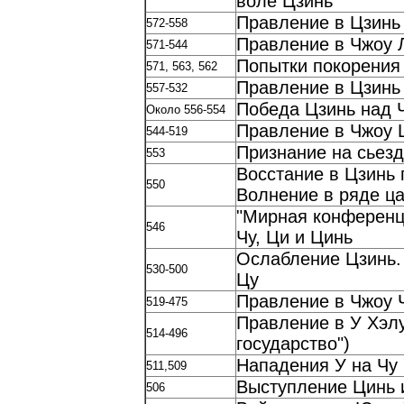
воле Цзинь
Правление в Цзинь
572-558
Правление в Чжоу 
571-544
Попытки покорения
571, 563, 562
Правление в Цзинь
557-532
Победа Цзинь над Ч
Около 556-554
Правление в Чжоу 
544-519
Признание на сьез
553
Восстание в Цзинь 
550
Волнение в ряде ца
"Мирная конференци
546
Чу, Ци и Цинь
Ослабление Цзинь. 
530-500
Цу
Правление в Чжоу 
519-475
Правление в У Хэл
514-496
государство")
Нападения У на Чу
511,509
Выступление Цинь и
506