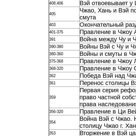
Вэй отвоевывает у 
408,406
Чжао, Хань и Вэй п
405
смута
Окончательный разд
403
Правление в Чжоу 
401-375
Война между Чу и 
391
Войны Вэй с Чу и Ч
390-380
Войны и смуты в Чж
380-360
Правление в Чжоу 
375-368
Правление в Чжоу 
368-320
Победа Вэй над Чж
362
Перенос столицы Вэ
361
Первая серия рефо
право частной собс
359
права наследовани
Правление в Ци Ве
356-320
Война Вэй с Чжао.
354
столицу Чжао г. Ха
Вторжение в Вэй ца
353