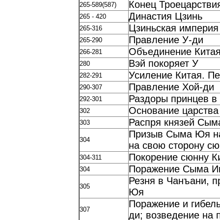
Конец Троецарстви
265-589(587)
Династия Цзинь
265 - 420
Цзиньская империя
265-316
Правление У-ди
265-290
Объединение Китая
266-281
Вэй покоряет У
280
Усиление Китая. П
282-291
Правление Хой-ди
290-307
Раздоры принцев в 
292-301
Основание царства
302
Распря князей Сым
303
Призыв Сыма Юя на
304
на свою сторону сю
Покорение сюнну К
304-311
Поражение Сыма И
304
Резня в Чанъани, 
305
Юя
Поражение и гибел
307
ди; возведение на 