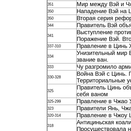
Мир между Вэй и Чж
351
Нападение Вэй на 
350
Вторая серия рефо
350
Правитель Вэй объ
344
Выступление против
341
Поражение Вэй. Вт
Правление в Цинь 
337-310
Унизительный мир В
334
звание ван.
Чу разгромило арм
333
Война Вэй с Цинь. 
330-328
Территориальные ус
Правитель Цинь об
325
себя ваном
Правление в Чжао 
325-299
Правители Янь, Чж
323
Правление в Чжоу 
320-314
Антициньская коали
318
Просуществовала н