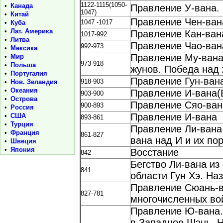
1122-1115(1050-
•
Канада
Правление У-вана.
1047)
•
Китай
Правление Чен-вана
1047 -1017
•
Куба
•
Лат. Америка
Правление Кан-ван
1017-992
•
Литва
Правление Чао-ван
992-973
•
Мексика
Правление Му-вана.
•
Мир
973-918
•
Польша
жунов. Победа над 
•
Португалия
Правление Гун-ван
918-903
•
Нов. Зеландия
•
Океания
Правление И-вана(
903-900
•
Острова
Правление Cяо-ван
900-893
•
Россия
Правление И-вана
•
США
893-861
•
Турция
Правление Ли-вана.
•
Франция
861-827
вана над И и их п
•
Швеция
•
Япония
Восстание
842
Бегство Ли-вана из
841
области Гун Хэ. На
Правление Сюань-в
827-781
многочисленных во
Правление Ю-вана.
в Западное Шэнь. 