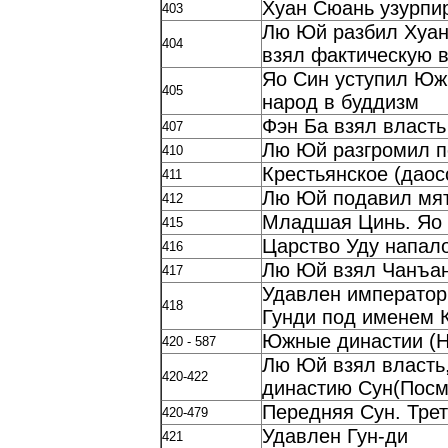
Хуан Сюань узурпи
403
Лю Юй разбил Хуань
404
взял фактическую 
Яо Син уступил Южн
405
народ в буддизм
Фэн Ба взял власть
407
Лю Юй разгромил п
410
Крестьянское (даос
411
Лю Юй подавил мя
412
Младшая Цинь. Яо 
415
Царство Уду напал
416
Лю Юй взял Чанъан
417
Удавлен император 
418
Гунди под именем 
Южные династии (Н
420 - 587
Лю Юй взял власть
420-422
династию Сун(Посм
Передняя Сун. Трет
420-479
Удавлен Гун-ди
421