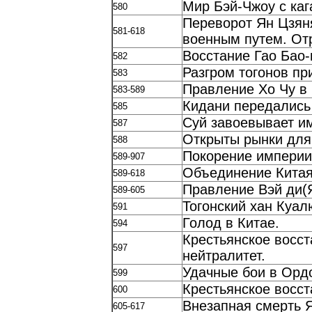
Мир Бэй-Чжоу с каг
580
Переворот Ян Цзян
581-618
военным путем. Отр
Восстание Гао Бао-
582
Разгром тогонов пр
583
Правление Хо Чу в
583-589
Кидани передались
585
Суй завоевывает и
587
Открыты рынки для
588
Покорение империи
589-907
Объединение Китая
589-618
Правление Вэй ди(
589-605
Тогонский хан Куал
591
Голод в Китае.
594
Крестьянское восст
597
нейтралитет.
Удачные бои в Орд
599
Крестьянское восст
600
Внезапная смерть 
605-617