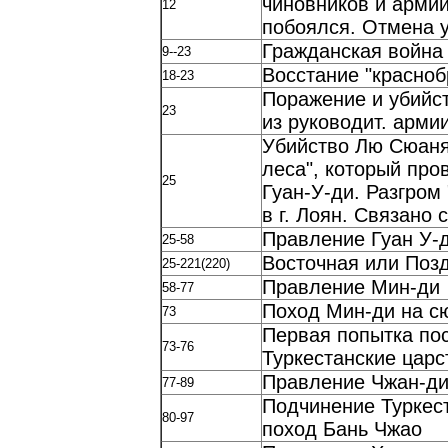
чиновников и армии
12
побоялся. Отмена у
Гражданская война
9--23
Восстание "красноб
18-23
Поражение и убийст
23
из руководит. арм
Убийство Лю Сюаня
леса", который пр
25
Гуан-У-ди. Разгром
в г. Лоян. Связано
Правление Гуан У-
25-58
Восточная или Поз
25-221(220)
Правление Мин-ди
58-77
Поход Мин-ди на с
73
Первая попытка по
73-76
Туркестанские царс
Правление Чжан-д
77-89
Подчинение Туркес
80-97
поход Бань Чжао