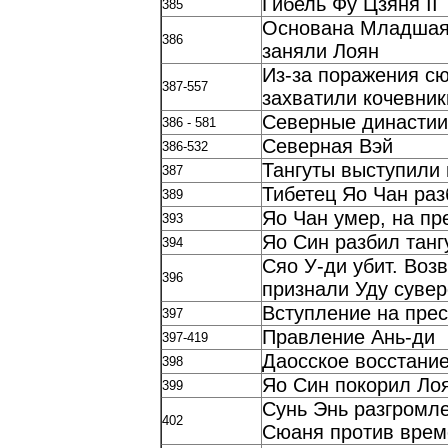
Гибель Фу Цзяня II
385
Основана Младшая
386
заняли Лоян
Из-за поражения сю
387-557
захватили кочевник
Северные династии
386 - 581
Северная Вэй
386-532
Тангуты выступили 
387
Тибетец Яо Чан раз
389
Яо Чан умер, на п
393
Яо Син разбил танг
394
Сяо У-ди убит. Воз
396
признали Уду суве
Вступление на прес
397
Правление Ань-ди
397-419
Даосское восстание
398
Яо Син покорил Лоя
399
Сунь Энь разгромле
402
Сюаня против вре