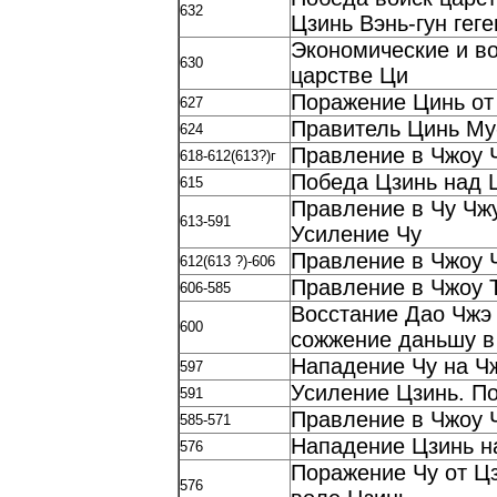
632
Цзинь Вэнь-гун гег
Экономические и в
630
царстве Ци
Поражение Цинь от
627
Правитель Цинь Му
624
Правление в Чжоу 
618-612(613?)г
Победа Цзинь над 
615
Правление в Чу Чжу
613-591
Усиление Чу
Правление в Чжоу 
612(613 ?)-606
Правление в Чжоу 
606-585
Восстание Дао Чжэ 
600
сожжение даньшу в
Нападение Чу на Ч
597
Усиление Цзинь. По
591
Правление в Чжоу 
585-571
Нападение Цзинь н
576
Поражение Чу от Цз
576