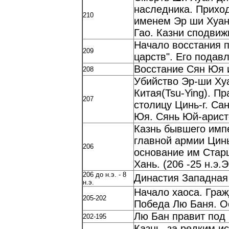
наследника. Приход
210
именем Эр ши Хуан
Гао. Казни сподви
Начало восстания 
209
царств". Его подав
Восстание Сян Юя 
208
Убийство Эр-ши Ху
Китая(Tsu-Ying). П
207
столицу Цинь-г. Са
Юя. Сянь Юй-арист
Казнь бывшего имп
главной армии Цинь
206
основание им Старш
Хань. (206 -25 н.э
206 до н.э. - 8
Династия Западная
н.э.
Начало хаоса. Гра
205-202
Победа Лю Баня. О
Лю Бан правит под
202-195
Казнь, за редким и