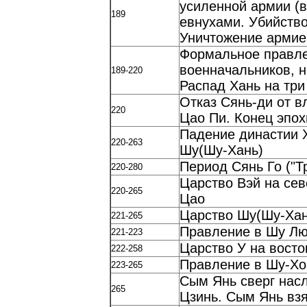
усиленной армии (в
189
евнухами. Убийств
Уничтожение армие
Формальное правлен
военначальников, н
189-220
Распад Хань на три 
Отказ Сянь-ди от в
220
Цао Пи. Конец эпох
Падение династии Х
220-263
Шу(Шу-Хань)
Период Сянь Го ("Т
220-280
Царство Вэй на сев
220-265
Цао
Царство Шу(Шу-Хан
221-265
Правление в Шу Лю
221-223
Царство У на восто
222-258
Правление в Шу-Хо
223-265
Сым Янь сверг нас
265
Цзинь. Сым Янь вз