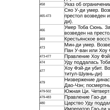
Указ об ограничени
458
Сяо У-ди умер. Воз
престол возведен 
465-473
ди).
Умер Тоба Сюнь. За
466
возведен на престо
Крестьянское восст
469
Мин-ди умер. Возв
473
Пан У-ван или Хоу 
Правление Хоу Фэй
473-477
Уду поддалась Тоб
474
Хоу Фэй-ди убит. В
477
титул-Шуань-ди)
Низвержение динас
479
Дао-Чэн; посмертны
Южная Ци. Четверт
479-502
Правление Гао-ди
479-483
Царство Уду подда
480
Император Гао-ди 