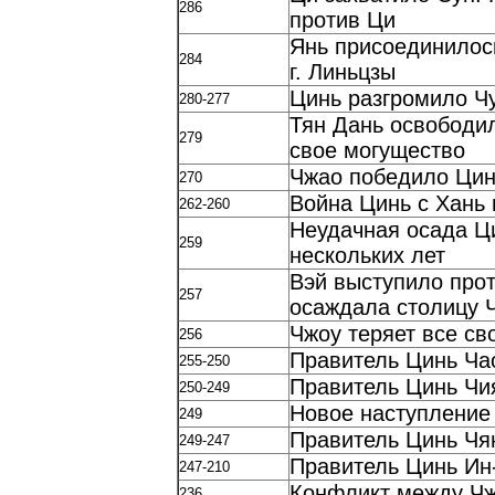
286
против Ци
Янь присоединилось
284
г. Линьцзы
Цинь разгромило Чу
280-277
Тян Дань освободил
279
свое могущество
Чжао победило Цин
270
Война Цинь с Хань 
262-260
Неудачная осада Ци
259
нескольких лет
Вэй выступило прот
257
осаждала столицу Ч
Чжоу теряет все св
256
Правитель Цинь Ча
255-250
Правитель Цинь Чи
250-249
Новое наступление
249
Правитель Цинь Чя
249-247
Правитель Цинь Ин
247-210
Конфликт между Чж
236