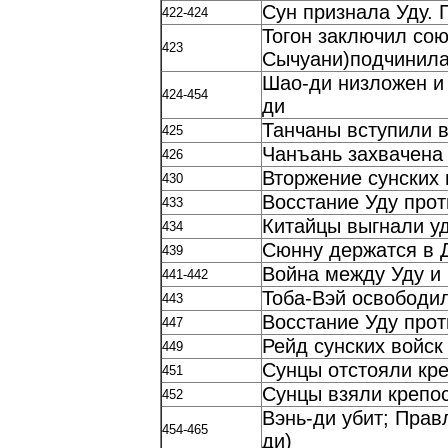
Сун признала Уду.
422-424
Тогон заключил сою
423
Сычуани)подчинила
Шао-ди низложен и 
424-454
ди
Танчаны вступили в
425
Чанъань захвачена
426
Вторжение сунских 
430
Восстание Уду прот
433
Китайцы выгнали у
434
Сюнну держатся в 
439
Война между Уду и 
441-442
Тоба-Вэй освободи
443
Восстание Уду прот
447
Рейд сунских войск
449
Сунцы отстояли кре
451
Сунцы взяли крепос
452
Вэнь-ди убит; Пра
454-465
ди)