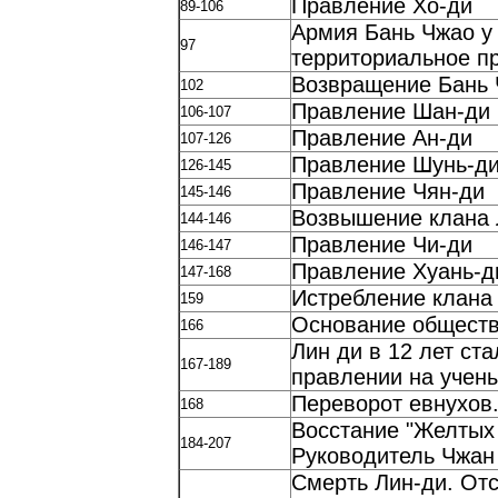
Правление Хо-ди
89-106
Армия Бань Чжао у
97
территориальное п
Возвращение Бань 
102
Правление Шан-ди
106-107
Правление Ан-ди
107-126
Правление Шунь-д
126-145
Правление Чян-ди
145-146
Возвышение клана
144-146
Правление Чи-ди
146-147
Правление Хуань-д
147-168
Истребление клана
159
Основание обществ
166
Лин ди в 12 лет ст
167-189
правлении на учен
Переворот евнухов.
168
Восстание "Желтых 
184-207
Руководитель Чжан
Смерть Лин-ди. Отс