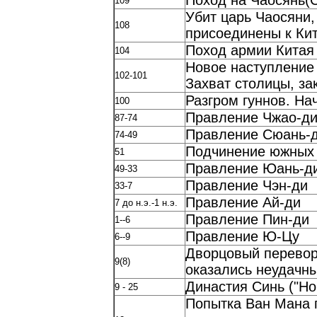
Поход на Чаосянь(
109
Убит царь Чаосяни,
108
присоединены к Ки
Поход армии Китая
104
Новое наступление 
102-101
Захват столицы, з
Разгром гуннов. На
100
Правление Чжао-д
87-74
Правление Сюань-
74-49
Подчинение южных 
51
Правление Юань-д
49-33
Правление Чэн-ди
33-7
Правление Ай-ди
7 до н.э.-1 н.э.
Правление Пин-ди
1--6
Правление Ю-Цу
6--9
Дворцовый перевор
9(8)
оказались неудачны
Династия Синь ("Но
9 - 25
Попытка Ван Мана 