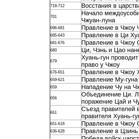
Восстания в царства
718-712
Начало междоусоби
701
Чжуан-луна
Правление в Чжоу 
696-681
Правление в Ци Ху
685-643
Правление в Чжоу 
681-676
Ци, Чэнь и Цао на
680
Хуань-гун проводит
679
право у Чжоу
Правление в Чжоу 
676-651
Правление Му-гуна
659-621
Нападение Чу на Ч
659
Объединение Ци. Лу
656
поражение Цай и Ч
Съезд правителей в
651
правителя Хуань-гу
Правление в Чжоу 
651-618
Правление в Цзинь
636-628
Победа войск царст