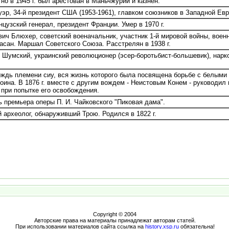
но в 1945 г. был арестован в Маньчжурии и казнен.
р, 34-й президент США (1953-1961), главком союзников в Западной Евро
узский генерал, президент Франции. Умер в 1970 г.
ич Блюхер, советский военачальник, участник 1-й мировой войны, воен
сан. Маршал Советского Союза. Расстрелян в 1938 г.
умский, украинский революционер (эсер-боротьбист-большевик), нарко
дь племени сиу, вся жизнь которого была посвящена борьбе с белыми к
оина. В 1876 г. вместе с другим вождем - Неистовым Конем - руководил 
 при попытке его освобождения.
 премьера оперы П. И. Чайковского "Пиковая дама".
археолог, обнаруживший Трою. Родился в 1822 г.
Copyright © 2004
Авторские права на материалы принадлежат авторам статей.
При использовании материалов сайта ссылка на
history.xsp.ru
обязательна!