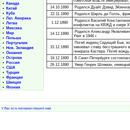
советской власти эмигрировал, 
•
Канада
14.10.1890
Родился Дуайт Дэвид Эйзенхауэ
•
Китай
•
Куба
22.11.1890
Родился Шарль де Голль, франц
•
Лат. Америка
Родился Василий Константинов
1.12.1890
•
Литва
конфликтов на КВЖД и озере Ха
•
Мексика
Родился Александр Яковлевич Ш
•
Мир
14.12.1890
Убит в 1946 г.
•
Польша
Погиб индеец Сидящий Бык, вож
•
Португалия
15.12.1890
завоевал славу бесстрашного в
•
Нов. Зеландия
генерала Кастера. Погиб вождь
•
Океания
•
Острова
19.12.1890
В Санкт-Петербурге состоялась
•
Россия
26.12.1890
Умер Генрих Шлиман, немецкий 
•
США
•
Турция
•
Франция
•
Швеция
•
Япония
У Вас есть материал пишите нам