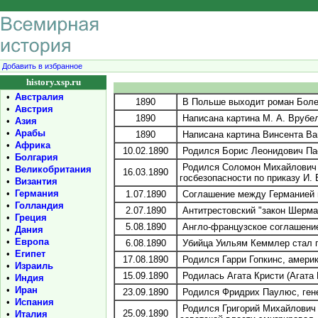
Добавить в избранное
history.xsp.ru
•
Австралия
1890
В Польше выходит роман Болес
•
Австрия
1890
Написана картина М. А. Врубел
•
Азия
•
Арабы
1890
Написана картина Винсента Ван
•
Африка
10.02.1890
Родился Борис Леонидович Паст
•
Болгария
Родился Соломон Михайлович Ми
•
Великобритания
16.03.1890
госбезопасности по приказу И.
•
Византия
•
Германия
1.07.1890
Соглашение между Германией и
•
Голландия
2.07.1890
Антитрестовский "закон Шерма
•
Греция
5.08.1890
Англо-французское соглашение
•
Дания
•
Европа
6.08.1890
Убийца Уильям Кеммлер стал п
•
Египет
17.08.1890
Родился Гарри Гопкинс, америк
•
Израиль
15.09.1890
Родилась Агата Кристи (Агата 
•
Индия
•
Иран
23.09.1890
Родился Фридрих Паулюс, гене
•
Испания
Родился Григорий Михайлович 
25.09.1890
•
Италия