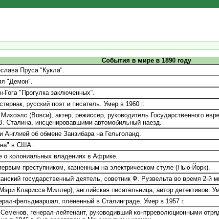
События в мире в 1890 году
лава Пруса "Кукла".
я "Демон".
-Гога "Прогулка заключенных".
ернак, русский поэт и писатель. Умер в 1960 г.
хоэлс (Вовси), актер, режиссер, руководитель Государственного еврейс
 В. Сталина, инсценировавшими автомобильный наезд.
 Англией об обмене Занзибара на Гельголанд.
на" в США.
 о колониальных владениях в Африке.
ервым преступником, казненным на электрическом стуле (Нью-Йорк).
анский государственный деятель, советник Ф. Рузвельта во время 2-й ми
Мэри Кларисса Миллер), английская писательница, автор детективов. Уме
рал-фельдмаршал, плененный в Сталинграде. Умер в 1957 г.
Семенов, генерал-лейтенант, руководивший контрреволюционными отряд