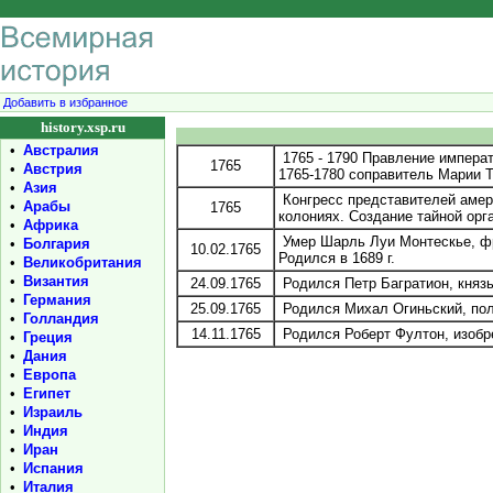
Добавить в избранное
history.xsp.ru
•
Австралия
1765 - 1790 Правление императ
1765
•
Австрия
1765-1780 соправитель Марии Т
•
Азия
Конгресс представителей амери
•
Арабы
1765
колониях. Создание тайной орг
•
Африка
Умер Шарль Луи Монтескье, фр
•
Болгария
10.02.1765
Родился в 1689 г.
•
Великобритания
•
Византия
24.09.1765
Родился Петр Багратион, князь,
•
Германия
25.09.1765
Родился Михал Огиньский, польс
•
Голландия
14.11.1765
Родился Роберт Фултон, изобрет
•
Греция
•
Дания
•
Европа
•
Египет
•
Израиль
•
Индия
•
Иран
•
Испания
•
Италия