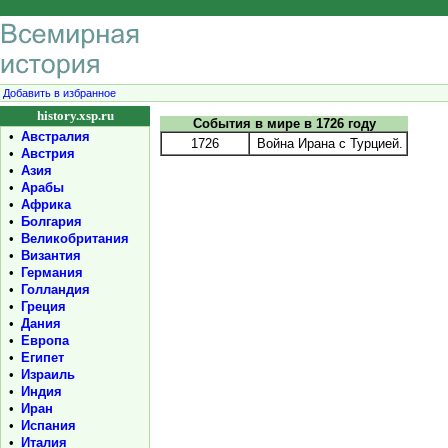
Добавить в избранное
history.xsp.ru
События в мире в 1726 году
•
Австралия
1726
Война Ирана с Турцией.
•
Австрия
•
Азия
•
Арабы
•
Африка
•
Болгария
•
Великобритания
•
Византия
•
Германия
•
Голландия
•
Греция
•
Дания
•
Европа
•
Египет
•
Израиль
•
Индия
•
Иран
•
Испания
•
Италия