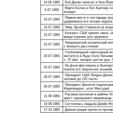
14.06.1965
Боб Дилан записал в Нью-Йорке
Марти Бэлин и Пол Кантнер созд
6.07.1965
концерт.
Первое место в хит-параде журна
10.07.1965
удерживала его четыре недели.
14.07.1965
Умер Эдлай Стивенсон (в возра
Конгресс США принял закон, о
15.07.1965
вреде курения для здоровья.
Американский космический апп
15.07.1965
с близкого расстояния.
Глубоководный самоходный ап
20.07.1965
института в Вудс-Холе Уильям
ч. 37 мин. аппарат достиг дна.
На фолк-фестивале в Ньюпорте
25.07.1965
поняли его творческих исканий,
Президент США Линдон Джонсон
28.07.1965
человек до 125 тысяч.
Президент Джонсон подписывае
30.07.1965
Индепенденс, штат Миссури).
Расовые волнения в районе Уо
11.08.1965
арест чернокожего американца 
14.08.1965
Состоялась свадьба Джейн Фо
17.10.1965
Демонстрации протеста против