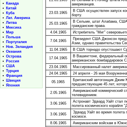
•
Канада
американцев.
•
Китай
В США осуществлен запуск кос
23.03.1965
•
Куба
борту.
•
Лат. Америка
В Сельме, штат Алабама, США,
•
Литва
25.03.1965
гражданские права.
•
Мексика
•
Мир
4.04.1965
Истребитель "Миг" северовьет
•
Польша
Президент США Джонсон предл
7.04.1965
•
Португалия
Азии, однако правительства Се
•
Нов. Зеландия
11.04.1965
В США торнадо опустошают Ср
•
Океания
В Вашингтоне, федеральный ок
•
Острова
17.04.1965
американских бомбардировок С
•
Россия
•
США
23.04.1965
Массированный налет американ
•
Турция
24.04.1965
24 апреля - 26 мая Вооруженн
•
Франция
Британский автогонщик Джим Кл
•
Швеция
05.1965
предшествующие 45 лет, котор
•
Япония
Американский коммерческий сп
2.05.1965
телевидением.
Астронавт Эдвард Уайт стал п
3.06.1965
полета космического корабля "
Эдвард Уайт во время полета п
3.06.1965
космосе.
8.06.1965
Американским войскам в Южном