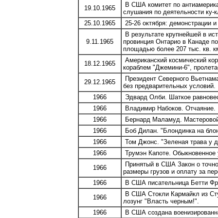
В США комитет по антиамерика
19.10.1965
слушания по деятельности ку-к
25.10.1965
25-26 октября: демонстрации и
В результате крупнейшей в ис
9.11.1965
провинция Онтарио в Канаде пог
площадью более 207 тыс. кв. к
Американский космический кора
18.12.1965
кораблем "Джемини-6", пролет
Президент Северного Вьетнама
29.12.1965
без предварительных условий.
1966
Эдвард Олби. Шаткое равнове
1966
Владимир Набоков. Отчаяние.
1966
Бернард Маламуд. Мастеровой
1966
Боб Дилан. "Блондинка на блон
1966
Том Джонс. "Зеленая трава у д
1966
Трумэн Капоте. Обыкновенное 
Принятый в США Закон о точном
1966
размеры грузов и оплату за пер
1966
В США писательница Бетти Фр
В США Стокли Кармайкл из Сту
1966
лозунг "Власть черным!".
1966
В США создана военизированна