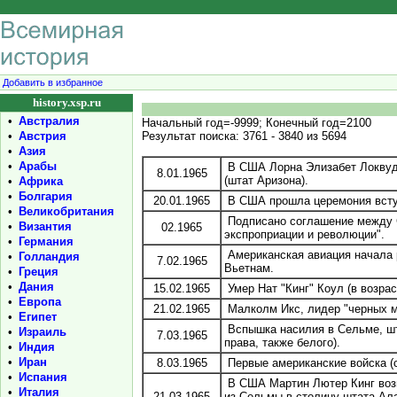
Добавить в избранное
history.xsp.ru
•
Австралия
Начальный год=-9999; Конечный год=2100
•
Австрия
Результат поиска: 3761 - 3840 из 5694
•
Азия
•
Арабы
В США Лорна Элизабет Локвуд 
8.01.1965
(штат Аризона).
•
Африка
•
Болгария
20.01.1965
В США прошла церемония вступ
•
Великобритания
Подписано соглашение между С
•
Византия
02.1965
экспроприации и революции".
•
Германия
Американская авиация начала 
•
Голландия
7.02.1965
Вьетнам.
•
Греция
•
Дания
15.02.1965
Умер Нат "Кинг" Коул (в возрас
•
Европа
21.02.1965
Малколм Икс, лидер "черных м
•
Египет
Вспышка насилия в Сельме, шт
•
Израиль
7.03.1965
права, также белого).
•
Индия
•
Иран
8.03.1965
Первые американские войска (
•
Испания
В США Мартин Лютер Кинг возг
•
Италия
21.03.1965
из Сельмы в столицу штата Ал