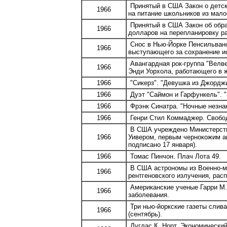
Принятый в США Закон о детск
1966
на питание школьников из мал
Принятый в США Закон об обра
1966
долларов на перепланировку ра
Снос в Нью-Йорке Пенсильванс
1966
выступающего за сохранение ис
Авангардная рок-группа "Велве
1966
Энди Уорхола, работающего в ж
1966
"Сикерз". "Девушка из Джорджи
1966
Дуэт "Саймон и Гарфункель". "
1966
Фрэнк Синатра. "Ночные незна
1966
Генри Стил Коммаджер. Свобод
В США учреждено Министерство
1966
Уивером, первым чернокожим а
подписано 17 января).
1966
Томас Пинчон. Плач Лота 49.
В США астрономы из Военно-мо
1966
рентгеновского излучения, рас
Американские ученые Гарри М.
1966
заболевания.
Три нью-йоркские газеты слива
1966
(сентябрь).
Дуглас К. Норт. Экономически