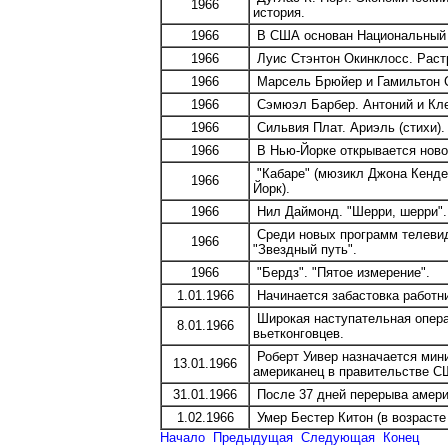
1966
история.
1966
В США основан Национальный 
1966
Луис Стэнтон Окинклосс. Раст
1966
Марсель Брюйер и Гамильтон С
1966
Сэмюэл Барбер. Антоний и Кле
1966
Сильвия Плат. Ариэль (стихи).
1966
В Нью-Йорке открывается новое
"Кабаре" (мюзикл Джона Кендер
1966
Йорк).
1966
Нил Даймонд. "Шерри, шерри". 
Среди новых программ телевид
1966
"Звездный путь".
1966
"Бердз". "Пятое измерение".
1.01.1966
Начинается забастовка работни
Широкая наступательная операц
8.01.1966
вьетконговцев.
Роберт Уивер назначается мини
13.01.1966
американец в правительстве С
31.01.1966
После 37 дней перерыва амери
1.02.1966
Умер Бестер Китон (в возрасте 
Начало
Предыдущая
Следующая
Конец