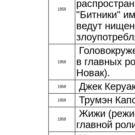
распростран
1958
"Битники" и
ведут нищен
злоупотребл
Головокруже
в главных р
1958
Новак).
Джек Керуак
1958
Трумэн Капо
1958
Жижи (режис
1958
главной рол