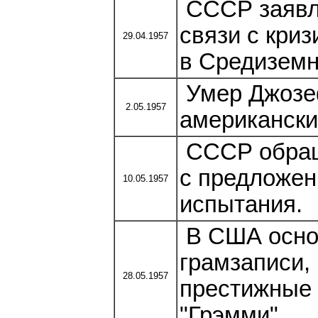
СССР заявля
связи с кри
29.04.1957
в Средиземн
Умер Джозеф
2.05.1957
американски
СССР обращ
с предложен
10.05.1957
испытания.
В США осно
грамзаписи,
28.05.1957
престижные 
"Грэмми".