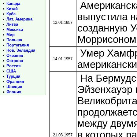
Американск
•
Канада
•
Китай
выпустила н
•
Куба
•
Лат. Америка
13.01.1957
•
Литва
созданную 
•
Мексика
•
Мир
Моррисоном,
•
Польша
•
Португалия
Умер Хамфри
•
Нов. Зеландия
•
Океания
14.01.1957
•
Острова
американски
•
Россия
•
США
На Бермудс
•
Турция
•
Франция
Эйзенхауэр 
•
Швеция
•
Япония
Великобрита
продолжаетс
между двумя
в которых р
21.03.1957