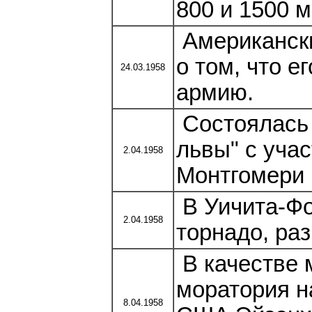
800 и 1500 
Американск
о том, что е
24.03.1958
армию.
Состоялась
львы" с уча
2.04.1958
Монтгомери 
В Уичита-Фо
2.04.1958
торнадо, раз
В качестве 
моратория н
8.04.1958