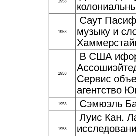
1958
колониальны
Саут Пасифи
музыку и сл
1958
Хаммерстайн
В США ифор
Ассошиэйте
1958
Сервис объ
агентство Ю
Сэмюэль Бар
1958
Луис Кан. Л
исследован
1958