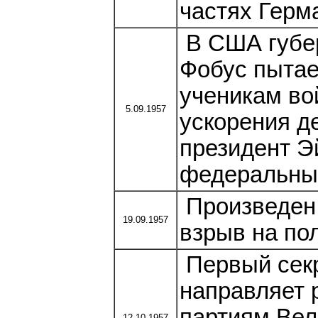
частях Герм
В США губер
Фобус пытае
ученикам во
5.09.1957
ускорения д
президент Э
федеральные
Произведен
19.09.1957
взрыв на по
Первый сек
направляет 
партиям Вел
12.10.1957