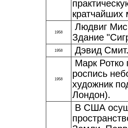
практическу
кратчайших 
Людвиг Мис 
1958
Здание "Сиг
Дэвид Смит.
1958
Марк Ротко 
роспись небо
1958
художник по
Лондон).
В США осуще
пространств