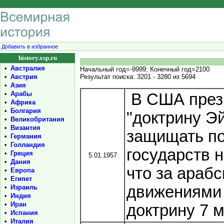
Добавить в избранное
history.xsp.ru
•
Австралия
Начальный год=-9999; Конечный год=2100
•
Австрия
Результат поиска: 3201 - 3280 из 5694
•
Азия
•
Арабы
В США през
•
Африка
•
Болгария
"доктрину Э
•
Великобритания
•
Византия
защищать по
•
Германия
•
Голландия
государств 
•
Греция
5.01.1957
•
Дания
что за араб
•
Европа
•
Египет
движениями 
•
Израиль
•
Индия
•
Иран
доктрину 7 м
•
Испания
•
Италия