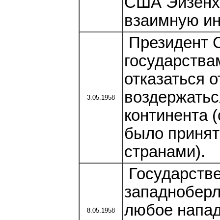
США Эйзенха
взаимную ин
Президент С
государства
отказаться о
воздержатьс
3.05.1958
континента 
было принят
странами).
Государстве
западноберл
любое напад
8.05.1958