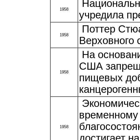
Национальн
1958
учредила пр
Поттер Стюа
1958
Верховного с
На основани
США запрещ
1958
пищевых доб
канцерогенн
Экономическ
временному
благосостоя
1958
достигает н