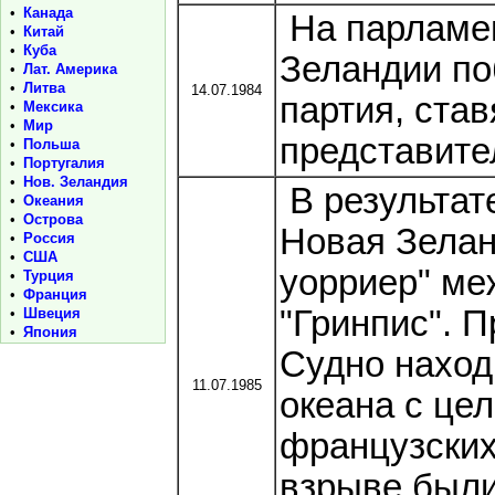
•
Канада
На парламен
•
Китай
•
Куба
Зеландии по
•
Лат. Америка
•
Литва
14.07.1984
партия, став
•
Мексика
•
Мир
представите
•
Польша
•
Португалия
•
Нов. Зеландия
В результат
•
Океания
•
Острова
Новая Зелан
•
Россия
•
США
уорриер" ме
•
Турция
•
Франция
"Гринпис". П
•
Швеция
•
Япония
Судно наход
11.07.1985
океана с це
французских
взрыве были