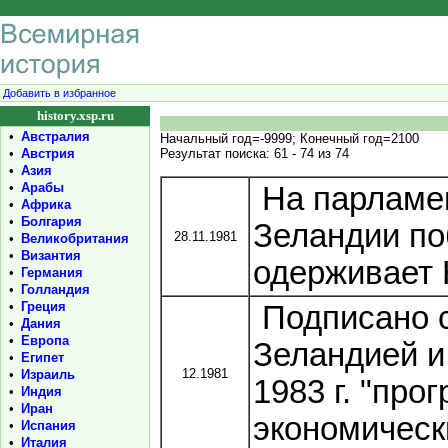
Добавить в избранное
history.xsp.ru
•
Австралия
Начальный год=-9999; Конечный год=2100
•
Австрия
Результат поиска: 61 - 74 из 74
•
Азия
•
Арабы
На парламен
•
Африка
•
Болгария
Зеландии п
28.11.1981
•
Великобритания
•
Византия
одерживает 
•
Германия
•
Голландия
•
Греция
Подписано 
•
Дания
•
Европа
Зеландией и
•
Египет
12.1981
•
Израиль
1983 г. "пр
•
Индия
•
Иран
экономическ
•
Испания
•
Италия