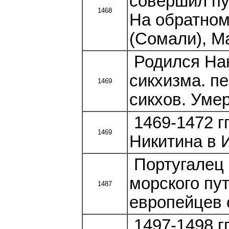
совершил пу
1468
На обратном
(Сомали), М
Родился Нан
сикхизма. п
1469
сикхов. Умер
1469-1472 г
1469
Никитина в 
Португалец 
морского пу
1487
европейцев 
1497-1498 г