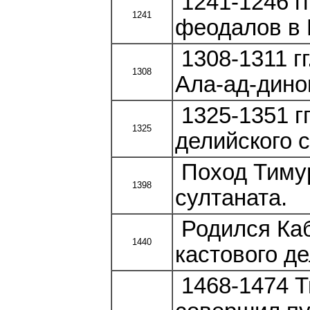
1241-1246 г
1241
феодалов в
1308-1311 г
1308
Ала-ад-дино
1325-1351 г
1325
делийского с
Поход Тимур
1398
султаната.
Родился Каб
1440
кастового де
1468-1474 Т