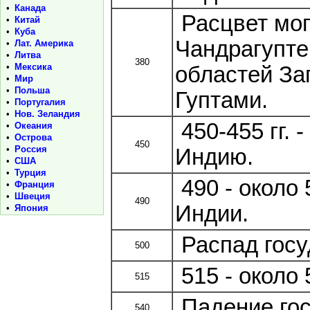
•
Канада
Расцвет мог
•
Китай
•
Куба
Чандрагупте 
•
Лат. Америка
•
Литва
380
•
Мексика
областей За
•
Мир
•
Польша
Гуптами.
•
Португалия
•
Нов. Зеландия
450-455 гг. 
•
Океания
•
Острова
450
•
Россия
Индию.
•
США
•
Турция
490 - около 
•
Франция
•
Швеция
490
Индии.
•
Япония
Распад госу
500
515 - около
515
Падение гос
540