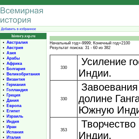
Добавить в избранное
history.xsp.ru
•
Австралия
Начальный год=-9999; Конечный год=2100
•
Австрия
Результат поиска: 31 - 60 из 382
•
Азия
•
Арабы
Усиление го
•
Африка
330
•
Болгария
Индии.
•
Великобритания
•
Византия
Завоевания 
•
Германия
•
Голландия
•
Греция
долине Ганг
330
•
Дания
•
Европа
Южную Инд
•
Египет
•
Израиль
Творчество 
•
Индия
•
Иран
353
•
Испания
Индии.
•
Италия