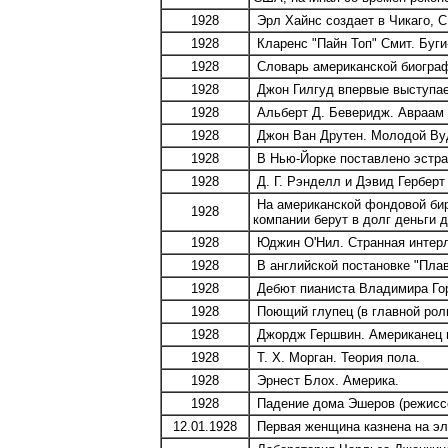
1928
Эрл Хайнс создает в Чикаго, 
1928
Кларенс "Пайн Топ" Смит. Буги-
1928
Словарь американской биографи
1928
Джон Гилгуд впервые выступае
1928
Альберт Д. Беверидж. Авраам Л
1928
Джон Ван Друтен. Молодой Ву
1928
В Нью-Йорке поставлено эстра
1928
Д. Г. Рэнделл и Дэвид Герберт
На американской фондовой бир
1928
компании берут в долг деньги 
1928
Юджин О'Нил. Странная интер
1928
В английской постановке "Плав
1928
Дебют пианиста Владимира Гор
1928
Поющий глупец (в главной рол
1928
Джордж Гершвин. Американец 
1928
Т. Х. Морган. Теория пола.
1928
Эрнест Блох. Америка.
1928
Падение дома Эшеров (режисс
12.01.1928
Первая женщина казнена на эл