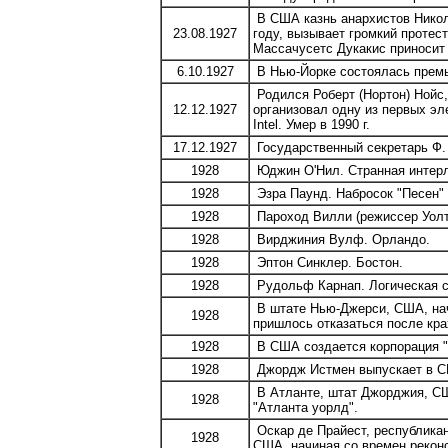
В США казнь анархистов Николы
23.08.1927
году, вызывает громкий протест
Массачусетс Дукакис приносит
6.10.1927
В Нью-Йорке состоялась премье
Родился Роберт (Нортон) Нойс,
12.12.1927
организовал одну из первых эл
Intel. Умер в 1990 г.
17.12.1927
Государственный секретарь Ф. 
1928
Юджин О'Нил. Странная интер
1928
Эзра Паунд. Набросок "Песен" (
1928
Пароход Вилли (режиссер Уолт
1928
Вирджиния Вулф. Орландо.
1928
Эптон Синклер. Бостон.
1928
Рудольф Карнап. Логическая с
В штате Нью-Джерси, США, начи
1928
пришлось отказаться после кра
1928
В США создается корпорация "
1928
Джордж Истмен выпускает в С
В Атланте, штат Джорджия, СШ
1928
"Атланта уорлд".
Оскар де Прайест, республикан
1928
США, начиная со времен рекон