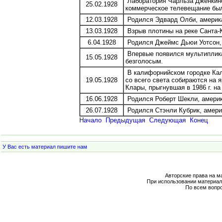
Лаборатория Чарльза Дженкинс
25.02.1928
коммерческое телевещание была
12.03.1928
Родился Эдвард Олби, америка
13.03.1928
Взрыв плотины на реке Санта-К
6.04.1928
Родился Джеймс Дьюи Уотсон, 
Впервые появился мультиплика
15.05.1928
безголосым.
В калифорнийском городке Кал
19.05.1928
со всего света собираются на я
Клары, прыгнувшая в 1986 г. на
16.06.1928
Родился Роберт Шекли, америк
26.07.1928
Родился Стэнли Кубрик, амери
Начало
Предыдущая
Следующая
Конец
У Вас есть материал пишите нам
Авторские права на м
При использовании материал
По всем вопр