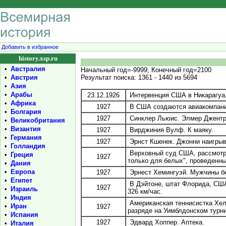
Добавить в избранное
history.xsp.ru
•
Австралия
Начальный год=-9999; Конечный год=2100
•
Австрия
Результат поиска: 1361 - 1440 из 5694
•
Азия
•
Арабы
23.12.1926
Интервенция США в Никарагуа
•
Африка
1927
В США создаются авиакомпании
•
Болгария
1927
Синклер Льюис. Элмер Джентр
•
Великобритания
•
Византия
1927
Вирджиния Вулф. К маяку.
•
Германия
1927
Эрнст Кшенек. Джонни наигрыва
•
Голландия
Верховный суд США, рассмотре
•
Греция
1927
только для белых", проведенны
•
Дания
•
Европа
1927
Эрнест Хемингуэй. Мужчины б
•
Египет
В Дэйтоне, штат Флорида, США
1927
•
Израиль
326 км/час.
•
Индия
Американская теннисистка Хел
•
Иран
1927
разряде на Уимблдонском турни
•
Испания
1927
Эдвард Хоппер. Аптека.
•
Италия