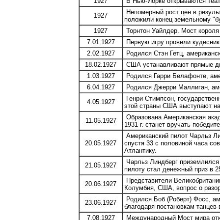
1927
В Нью-Йорке открываются теат
Непомерный рост цен в резуль
1927
положили конец земельному "б
1927
Торнтон Уайлдер. Мост короля
7.01.1927
Первую игру провели кудесники 
2.02.1927
Родился Стэн Гетц, американск
18.02.1927
США устанавливают прямые ди
1.03.1927
Родился Гарри Белафонте, аме
6.04.1927
Родился Джерри Маллиган, амер
Генри Стимпсон, государствен
4.05.1927
этой страны США выступают н
Образована Американская акаде
11.05.1927
1931 г. станет вручать победит
Американский пилот Чарльз Лин
20.05.1927
спустя 33 с половиной часа со
Атлантику.
Чарльз Линдберг приземлился 
21.05.1927
пилоту стал денежный приз в 2
Представители Великобритании
20.06.1927
Колумбия, США, вопрос о разор
Родился Боб (Роберт) Фосс, а
23.06.1927
благодаря постановкам танцев в
7.08.1927
Международный Мост мира отк