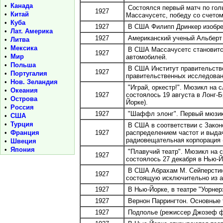
•
Канада
Состоялся первый матч по гол
1927
•
Китай
Массачусетс, победу со счетом
•
Куба
1927
В США Филипп Дринкер изобрет
•
Лат. Америка
1927
Американский ученый Альберт 
•
Литва
•
Мексика
В США Массачусетс становится
1927
•
Мир
автомобилей.
•
Польша
В США Институт правительстве
1927
•
Португалия
правительственных исследовани
•
Нов. Зеландия
"Играй, оркестр!". Мюзикл на 
•
Океания
1927
состоялось 19 августа в Лонг-
•
Острова
Йорке).
•
Россия
1927
"Шаффл элонг". Первый мюзикл
•
США
•
Турция
В США в соответствии с Зако
•
Франция
1927
распределением частот и выда
радиовещательная корпорация (
•
Швеция
•
Япония
"Плавучий театр". Мюзикл на 
1927
состоялось 27 декабря в Нью-Й
В США Абрахам М. Сейперстин 
1927
состоящую исключительно из а
1927
В Нью-Йорке, в театре "Уорнерз
1927
Вернон Паррингтон. Основные т
1927
Подполье (режиссер Джозеф ф