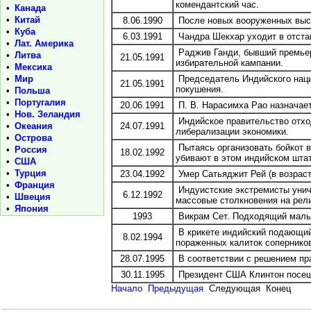
комендантский час.
•
Канада
•
Китай
8.06.1990
После новых вооруженных выст
•
Куба
6.03.1991
Чандра Шекхар уходит в отста
•
Лат. Америка
Раджив Ганди, бывший премьер
•
Литва
21.05.1991
избирательной кампании.
•
Мексика
•
Мир
Председатель Индийского наци
21.05.1991
покушения.
•
Польша
•
Португалия
20.06.1991
П. В. Нарасимха Рао назначае
•
Нов. Зеландия
Индийское правительство отхо
•
Океания
24.07.1991
либерализации экономики.
•
Острова
Пытаясь организовать бойкот 
•
Россия
18.02.1992
убивают в этом индийском штат
•
США
•
Турция
23.04.1992
Умер Сатьяджит Рей (в возраст
•
Франция
Индуистские экстремисты унич
6.12.1992
•
Швеция
массовые столкновения на рели
•
Япония
1993
Викрам Сет. Подходящий малы
В крикете индийский подающий
8.02.1994
пораженных калиток соперников
28.07.1995
В соответствии с решением пр
30.11.1995
Президент США Клинтон посе
Начало
Предыдущая
Следующая Конец